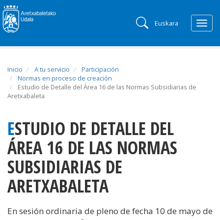
Euskara
Togg
navig
Inicio
A tu servicio
Participación
Normas en proceso de creación
Estudio de Detalle del Área 16 de las Normas Subsidiarias de
Aretxabaleta
ESTUDIO DE DETALLE DEL
ÁREA 16 DE LAS NORMAS
SUBSIDIARIAS DE
ARETXABALETA
En sesión ordinaria de pleno de fecha 10 de mayo de