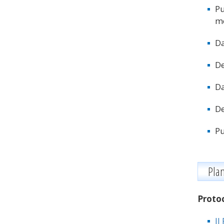
Pu
me
Da
De
Da
De
Pu
Pla
Proto
II