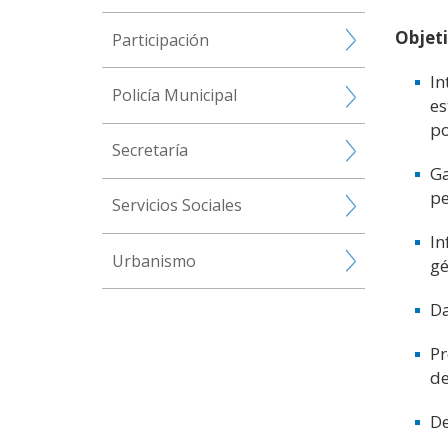
Objeti
Participación
In
Policía Municipal
es
po
Secretaría
Ga
pe
Servicios Sociales
In
Urbanismo
gé
Da
Pr
de
De