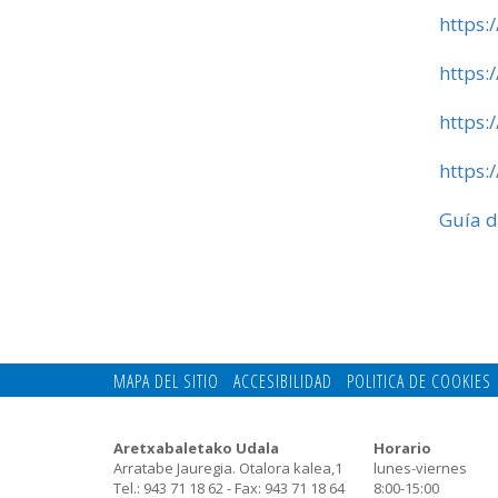
https:
https:
https:
https:
Guía d
MAPA DEL SITIO
ACCESIBILIDAD
POLITICA DE COOKIES
Aretxabaletako Udala
Horario
Arratabe Jauregia. Otalora kalea,1
lunes-viernes
Tel.: 943 71 18 62 - Fax: 943 71 18 64
8:00-15:00