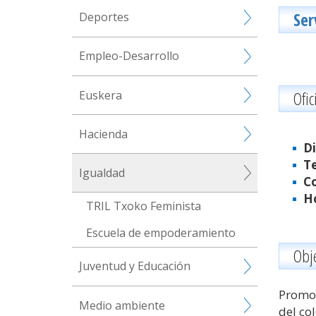
Ser
Deportes
Empleo-Desarrollo
Ofic
Euskera
Hacienda
Di
Te
Igualdad
Co
Ho
TRIL Txoko Feminista
Escuela de empoderamiento
Obje
Juventud y Educación
Promov
Medio ambiente
del co