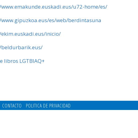
//www.emakunde.euskadi.eus/u72-home/es/
//www.gipuzkoa.eus/es/web/berdintasuna
//ekim.euskadi.eus/inicio/
//beldurbarik.eus/
e libros LGTBIAQ+
CONTACTO
POLITICA DE PRIVACIDAD