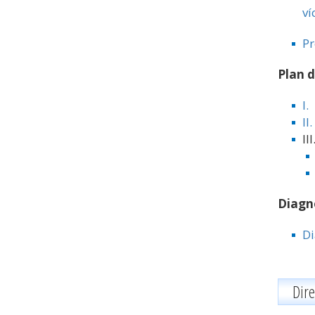
ví
Pr
Plan 
I.
II
II
Diagn
Di
Dire