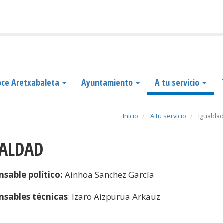
ce Aretxabaleta
Ayuntamiento
A tu servicio
Inicio
A tu servicio
Igualda
UALDAD
sable político:
Ainhoa Sanchez García
nsables técnicas
: Izaro Aizpurua Arkauz