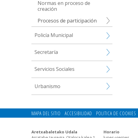
Normas en proceso de
creación
Procesos de participación
Policía Municipal
Secretaría
Servicios Sociales
Urbanismo
MAPA DEL SITIO
ACCESIBILIDAD
POLITICA DE COOKIES
Aretxabaletako Udala
Horario
Arratabe Jauregia. Otalora kalea,1
lunes-viernes