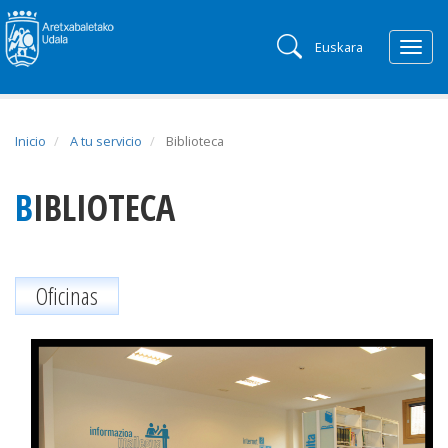
Euskara
Togg
navig
Inicio
A tu servicio
Biblioteca
BIBLIOTECA
Oficinas