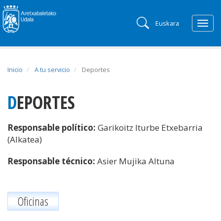
Euskara
Togg
navig
Inicio
A tu servicio
Deportes
DEPORTES
Responsable político:
Garikoitz Iturbe Etxebarria
(Alkatea)
Responsable técnico:
Asier Mujika Altuna
Oficinas