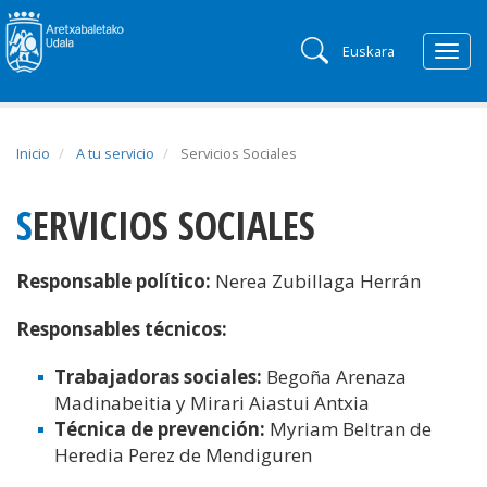
Euskara
Togg
navig
Inicio
A tu servicio
Servicios Sociales
SERVICIOS SOCIALES
Responsable político:
Nerea Zubillaga Herrán
Responsables técnicos:
Trabajadoras sociales:
Begoña Arenaza
Madinabeitia y Mirari Aiastui Antxia
Técnica de prevención:
Myriam Beltran de
Heredia Perez de Mendiguren