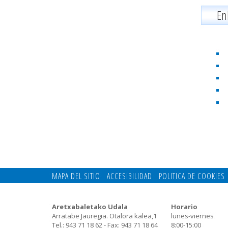
En
MAPA DEL SITIO
ACCESIBILIDAD
POLITICA DE COOKIES
Aretxabaletako Udala
Horario
Arratabe Jauregia. Otalora kalea,1
lunes-viernes
Tel.: 943 71 18 62 - Fax: 943 71 18 64
8:00-15:00