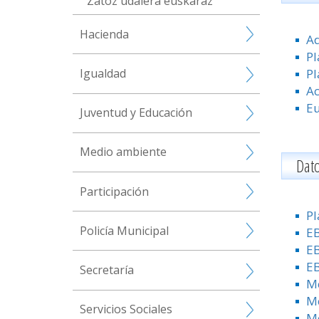
Zatoz udalera euskaraz
Hacienda
Ad
Pl
Pl
Igualdad
Ac
Eu
Juventud y Educación
Medio ambiente
Dato
Participación
Pl
Policía Municipal
EB
EB
EB
Secretaría
Me
Me
Servicios Sociales
Me