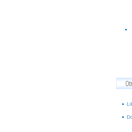
Ot
Li
Do