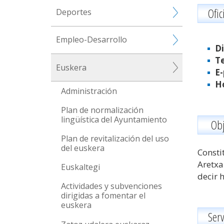
Ofic
Deportes
Empleo-Desarrollo
Di
Te
Euskera
E-
Ho
Administración
Plan de normalización
lingüística del Ayuntamiento
Obj
Plan de revitalización del uso
del euskera
Consti
Aretxa
Euskaltegi
decir 
Actividades y subvenciones
dirigidas a fomentar el
euskera
Serv