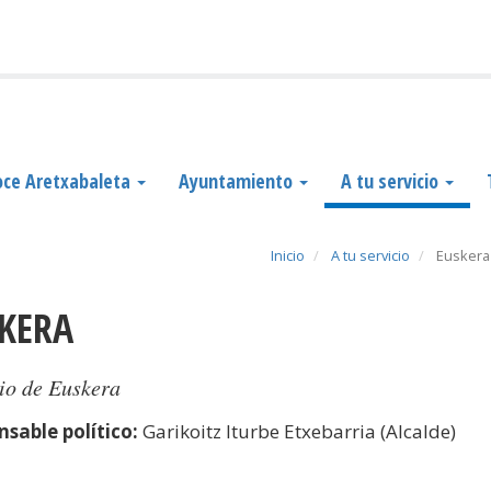
ce Aretxabaleta
Ayuntamiento
A tu servicio
Inicio
A tu servicio
Euskera
SKERA
io de Euskera
sable político:
Garikoitz Iturbe Etxebarria (Alcalde)