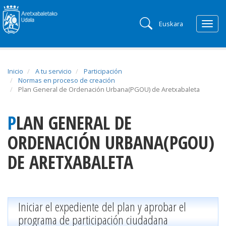
Euskara
Togg
navig
Inicio
A tu servicio
Participación
Normas en proceso de creación
Plan General de Ordenación Urbana(PGOU) de Aretxabaleta
PLAN GENERAL DE
ORDENACIÓN URBANA(PGOU)
DE ARETXABALETA
Iniciar el expediente
del plan y aprobar el
programa de participación ciudadana