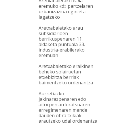
Aretxabaletako A-4a
eremuko «d» partzelaren
urbanizazioa egin eta
lagatzeko
Aretxabaletako arau
subsidiarioen
berrikuspenaren 11.
aldaketa puntuala 33.
industria-erabilerako
eremuan
Aretxabaletako eraikinen
beheko solairuetan
etxebizitza berriak
baimentzeko ordenantza
Aurretiazko
jakinarazpenaren edo
aitorpen arduratsuaren
erregimenaren mende
dauden obra txikiak
arautzeko udal ordenantza