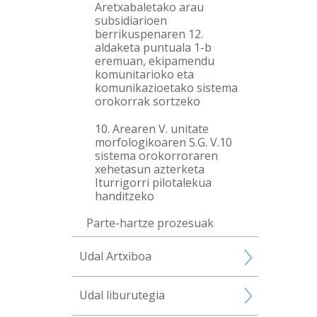
Aretxabaletako arau
subsidiarioen
berrikuspenaren 12.
aldaketa puntuala 1-b
eremuan, ekipamendu
komunitarioko eta
komunikazioetako sistema
orokorrak sortzeko
10. Arearen V. unitate
morfologikoaren S.G. V.10
sistema orokorroraren
xehetasun azterketa
Iturrigorri pilotalekua
handitzeko
Parte-hartze prozesuak
Udal Artxiboa
Udal liburutegia