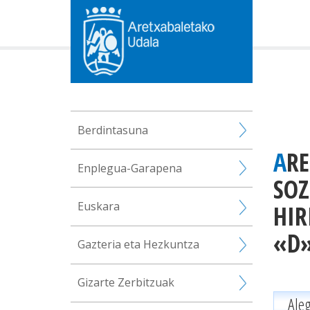
Berdintasuna
ARETXABALETAKO UDALAREN, PROMOCIONES ORTUBOS S.L.
Enplegua-Garapena
SOZ
Euskara
HIR
«D»
Gazteria eta Hezkuntza
Gizarte Zerbitzuak
Ale