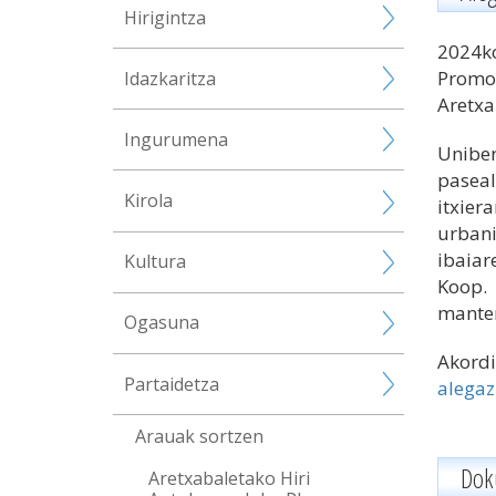
Hirigintza
2024ko
Promo
Idazkaritza
Aretxa
Ingurumena
Uniber
paseal
Kirola
itxie
urbani
ibaiar
Kultura
Koop. 
manten
Ogasuna
Akordi
Partaidetza
alegaz
Arauak sortzen
Dok
Aretxabaletako Hiri