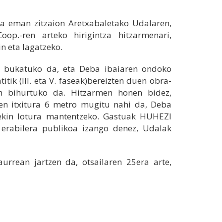
a eman zitzaion Aretxabaletako Udalaren,
op.-ren arteko hirigintza hitzarmenari,
n eta lagatzeko.
sea bukatuko da, eta Deba ibaiaren ondoko
ik (III. eta V. faseak)bereizten duen obra-
en bihurtuko da. Hitzarmen honen bidez,
en itxitura 6 metro mugitu nahi da, Deba
rekin lotura mantentzeko. Gastuak HUHEZI
 erabilera publikoa izango denez, Udalak
urrean jartzen da, otsailaren 25era arte,