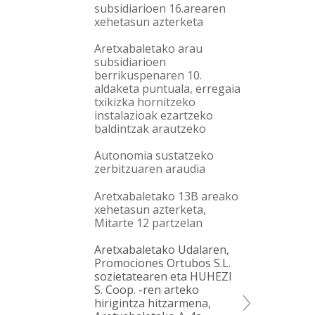
subsidiarioen 16.arearen
xehetasun azterketa
Aretxabaletako arau
subsidiarioen
berrikuspenaren 10.
aldaketa puntuala, erregaia
txikizka hornitzeko
instalazioak ezartzeko
baldintzak arautzeko
Autonomia sustatzeko
zerbitzuaren araudia
Aretxabaletako 13B areako
xehetasun azterketa,
Mitarte 12 partzelan
Aretxabaletako Udalaren,
Promociones Ortubos S.L.
sozietatearen eta HUHEZI
S. Coop. -ren arteko
hirigintza hitzarmena,