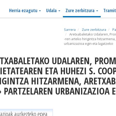
Herria ezagutu
Udala
Zure zerbitzura
Trami
Sarrera
Zure zerbitzura
Pa
Aretxabaletako Udalaren, Prom
-ren arteko hirigintza hitzarmen
urbanizazioa egin eta lagatzeko
IETATEAREN ETA HUHEZI S. COOP
IGINTZA HITZARMENA, ARETXA
 PARTZELAREN URBANIZAZIOA E
gazioak aurkezteko epea