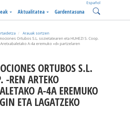
Español
teak
Aktualitatea
Gardentasuna
rtaidetza
Arauak sortzen
ociones Ortubos S.L. sozietatearen eta HUHEZI S. Coop.
a, Aretxabaletako A-4a eremuko «d» partzelaren
. -REN ARTEKO
BALETAKO A-4A EREMUKO
GIN ETA LAGATZEKO