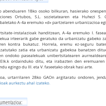
 abenduaren 18ko osoko bilkuran, hasierako onespen
ciones Ortubos, S.L. sozietatearen eta Huhezi S. Co
baletako A-4a eremuko «d» partzelaren urbanizazioa egi
tsitate-instalazioak handitzean, A-4a eremuko I. fa
ekua irteerarik gabe geratuko da urbanizatu gabeko zatit
raren kontra bukatuz. Horrela, eremu ez-seguru bat
zatutako zatia eta urbanizatu gabekoa banatzen ditu
en ondoko pasealekuak unibertsitatearen aurrealdea
Elk.k ordainduko ditu, eta irabazten den eremuaren
du egingo du III. eta V. faseetako obrak hasi arte.
oa, urtarrilaren 28ko GAOn argitaratu ondoren, jenda
ioak aurkeztu ahal izateko.
umentazioa: