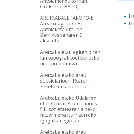
Antolamenduko Plan
Orokorra (HAPO)
Ha
ARETXABALETAKO 13-b
H
Areari dagokion Hiri
Antolaketa Arauen
Berrikuspenaren 9.
aldaketa
Aretxabaletan egiten diren
lan topografikoei buruzko
udal ordenantza
Aretxabaletako arau
subsidiarioen 16.aren
xehetasun azterlana
Aretxabaletako Udalaren
eta Ortuzar Promociones
S.L. sozietatearen arteko
hitzarmena Iturrizarreko
igogailua egiteko
Aretxabaletako arau