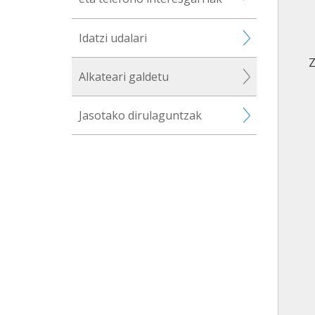
Idatzi udalari
Z
Alkateari galdetu
Jasotako dirulaguntzak