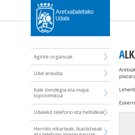
AL
Aginte-organoak
Aretxa
Udal araudia
plazar
Lehenb
Kale izendegia eta mapa
toponimikoa
Eskerr
Udaleko telefono eta helbideak
Herriko elkarteak, ikastetxeak
eta telefono interesgarriak