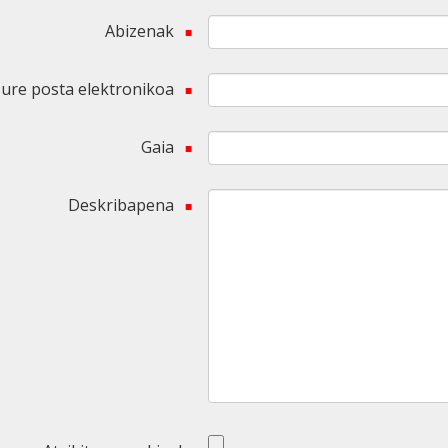
Abizenak
ure posta elektronikoa
Gaia
Deskribapena