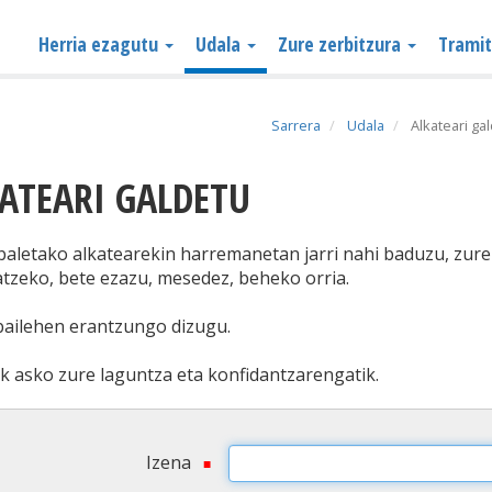
Herria ezagutu
Udala
Zure zerbitzura
Trami
Sarrera
Udala
Alkateari ga
KATEARI GALDETU
baletako alkatearekin harremanetan jarri nahi baduzu, zure
atzeko, bete ezazu, mesedez, beheko orria.
ailehen erantzungo dizugu.
ik asko zure laguntza eta konfidantzarengatik.
Izena