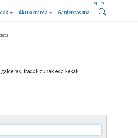
Español
teak
Aktualitatea
Gardentasuna
ldetu
 galderak, iradokizunak edo kexak