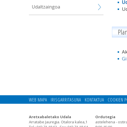
Ud
Udaltzaingoa
Ud
Pla
A
Gi
WEB MAPA
IRISGARRITASUNA
KONTAKTUA
COOKIEN P
Aretxabaletako Udala
Ordutegia
Arratabe Jauregia. Otalora kalea,1
astelehena - ostir