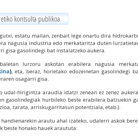
retiko kontsulta publikoa
gutxi, estatu mailan, zenbait lege onartu dira hidrokarb
era nagusia industria edo merkataritza duten lurzatieta
ri gisa gasolindegi bat instalatzeko aukera.
abaletan lurzoru askotan erabilera nagusia merka
kina
)
, eta, beraz, horietako edozeinetan gasolindegi b
eraren osagarri gisa.
 udal-hirigintza araudia idatzi zenean ez zenez aukera 
en gasolindegiak hurbileko beste erabilera batzuekin g
zioa, zarata, arriskugarritasun potentziala, etab.).
handienarekin arautu ahal izateko, udalerri askok bere
k beste honako hauek araututa: