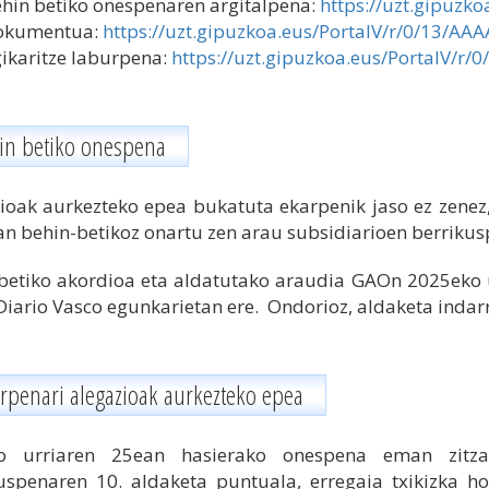
hin betiko onespenaren argitalpena:
https://uzt.gipuzk
okumentua:
https://uzt.gipuzkoa.eus/PortalV/r/0/13/AA
ikaritze laburpena:
https://uzt.gipuzkoa.eus/PortalV/r
in betiko onespena
ioak aurkezteko epea bukatuta ekarpenik jaso ez zen
an behin-betikoz onartu zen arau subsidiarioen berriku
betiko akordioa eta aldatutako araudia GAOn 2025eko u
 Diario Vasco egunkarietan ere. Ondorioz, aldaketa indar
rpenari alegazioak aurkezteko epea
o urriaren 25ean hasierako onespena eman zitzai
uspenaren 10. aldaketa puntuala, erregaia txikizka ho