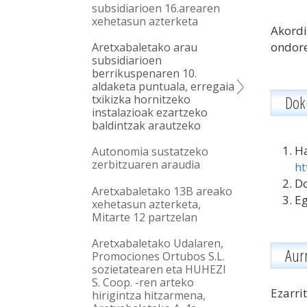
subsidiarioen 16.arearen
xehetasun azterketa
Akordi
ondore
Aretxabaletako arau
subsidiarioen
berrikuspenaren 10.
aldaketa puntuala, erregaia
Dok
txikizka hornitzeko
instalazioak ezartzeko
baldintzak arautzeko
Ha
Autonomia sustatzeko
zerbitzuaren araudia
ht
D
Aretxabaletako 13B areako
Eg
xehetasun azterketa,
Mitarte 12 partzelan
Aretxabaletako Udalaren,
Aur
Promociones Ortubos S.L.
sozietatearen eta HUHEZI
S. Coop. -ren arteko
Ezarri
hirigintza hitzarmena,