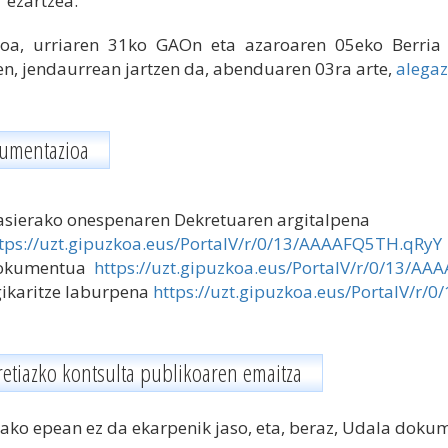
ezartzea.
oa, urriaren 31ko GAOn eta azaroaren 05eko Berria 
n, jendaurrean jartzen da, abenduaren 03ra arte,
alegaz
umentazioa
sierako onespenaren Dekretuaren argitalpena
tps://uzt.gipuzkoa.eus/PortalV/r/0/13/AAAAFQ5TH.qRyY
okumentua
https://uzt.gipuzkoa.eus/PortalV/r/0/13/AA
ikaritze laburpena
https://uzt.gipuzkoa.eus/PortalV/r
retiazko kontsulta publikoaren emaitza
tako epean ez da ekarpenik jaso, eta, beraz, Udala doku