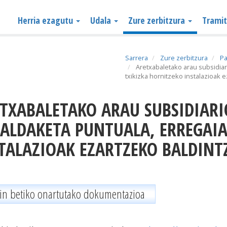
Herria ezagutu
Udala
Zure zerbitzura
Trami
Sarrera
Zure zerbitzura
Pa
Aretxabaletako arau subsidiar
txikizka hornitzeko instalazioak 
 ALDAKETA PUNTUALA, ERREGAIA
TALAZIOAK EZARTZEKO BALDINT
in betiko onartutako dokumentazioa