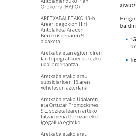
Antolamenduko Plan
arautz
Orokorra (HAPO)
Hirigi
ARETXABALETAKO 13-b
Areari dagokion Hiri
baldin
Antolaketa Arauen
Berrikuspenaren 9.
“G
aldaketa
ar
Aretxabaletan egiten diren
lan topografikoei buruzko
In
udal ordenantza
Aretxabaletako arau
subsidiarioen 16.aren
xehetasun azterlana
Aretxabaletako Udalaren
eta Ortuzar Promociones
S.L. sozietatearen arteko
hitzarmena Iturrizarreko
igogailua egiteko
Aretxabaletako arau