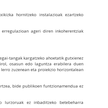
ikizka hornitzeko instalazioak ezartzeko
 erregulazioan ageri diren inkoherentziak
rregai-tangak kargatzeko ahoetatik gutxienez
kirol, osasun edo laguntza erabilera duen
 lerro zuzenean eta proiekzio horizontalean
zartzea, bide publikoen funtzionamendua ez
ko lurzoruak ez inbaditzeko betebeharra