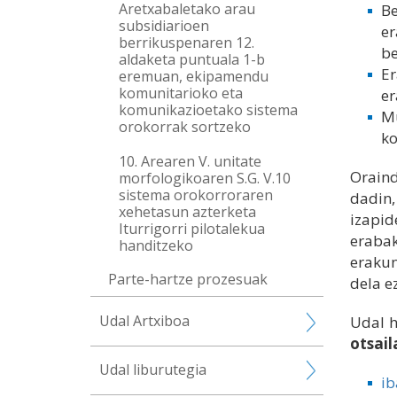
Aretxabaletako arau
Be
subsidiarioen
er
berrikuspenaren 12.
be
aldaketa puntuala 1-b
Er
eremuan, ekipamendu
komunitarioko eta
er
komunikazioetako sistema
M
orokorrak sortzeko
ko
10. Arearen V. unitate
Oraind
morfologikoaren S.G. V.10
sistema orokorroraren
dadin
xehetasun azterketa
izapid
Iturrigorri pilotalekua
eraba
handitzeko
erakun
Parte-hartze prozesuak
dela e
Udal Artxiboa
Udal h
otsail
Udal liburutegia
ib