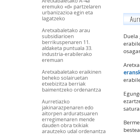
Aretxabaletako A-4a
eremuko «d» partzelaren
urbanizazioa egin eta
A
ur
lagatzeko
Aretxabaletako arau
Duela 
subsidiarioen
berrikuspenaren 11.
erabil
aldaketa puntuala 33.
osagar
industria-erabilerako
eremuan
Aretx
Aretxabaletako eraikinen
erans
beheko solairuetan
erabil
etxebizitza berriak
baimentzeko ordenantza
Egungo
ezartz
Aurretiazko
jakinarazpenaren edo
satura
aitorpen arduratsuaren
erregimenaren mende
Berme 
dauden obra txikiak
bestea
arautzeko udal ordenantza