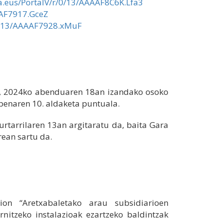
oa.eus/PortalV/r/0/13/AAAAF8C6K.Lfa3
AAF7917.GceZ
/0/13/AAAAF7928.xMuF
ez, 2024ko abenduaren 18an izandako osoko
spenaren 10. aldaketa puntuala.
rtarrilaren 13an argitaratu da, baita Gara
rean sartu da.
on “Aretxabaletako arau subsidiarioen
rnitzeko instalazioak ezartzeko baldintzak