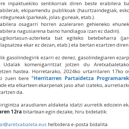
re inpaktuekiko sentikorrak diren beste erabilera bat
abilerak, ekipamendu publikoak (haurtzaindegiak, eskol
rdeguneak (parkeak, jolas-guneak, etab.).
abilera osagarri horren azaleraren gehieneko ehunek
abilera nagusiarena baino handiagoa izan ez dadin).
ugikortasun-azterketa bat egiteko betebeharra (j
lapsatzea ekar ez dezan, etab.) eta bertan ezartzen diren
ik gasolindegirik ezarri ez denez, gasolindegiaren ezar
, Udalak komenigarritzat jotzen du Aretxabaletako
etzen hastea. Horretarako, 2024ko urtarrilaren 17ko 
ki zuen bere
"Herritarren Partaidetza Programarek
de eta elkarteen ekarpenak jaso ahal izateko, aurretiaz
zartzen da.
irigintza araudiaren aldaketa idatzi aurretik edozein e
aren 12ra
bitartean egin dezake, hiru bidetatik:
ai@aretxabaleta.eus
helbidera e-posta bidalita