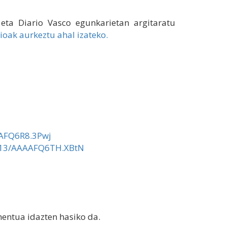
eta Diario Vasco egunkarietan argitaratu
ioak aurkeztu ahal izateko.
AAFQ6R8.3Pwj
/0/13/AAAAFQ6TH.XBtN
mentua idazten hasiko da.