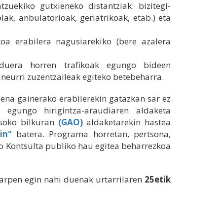
zuekiko gutxieneko distantziak: bizitegi-
ak, anbulatorioak, geriatrikoak, etab.) eta
oa erabilera nagusiarekiko (bere azalera
arduera horren trafikoak egungo bideen
 neurri zuzentzaileak egiteko betebeharra.
pena gainerako erabilerekin gatazkan sar ez
 egungo hirigintza-araudiaren aldaketa
osoko bilkuran
(GAO)
aldaketarekin hastea
in"
batera. Programa horretan, pertsona,
ko Kontsulta publiko hau egitea beharrezkoa
karpen egin nahi duenak urtarrilaren
25etik