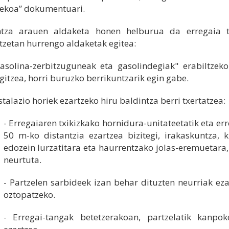
ekoa” dokumentuari.
ntza arauen aldaketa honen helburua da erregaia tx
tzetan hurrengo aldaketak egitea:
asolina-zerbitzuguneak eta gasolindegiak" erabiltzeko
gitzea, horri buruzko berrikuntzarik egin gabe.
stalazio horiek ezartzeko hiru baldintza berri txertatzea:
- Erregaiaren txikizkako hornidura-unitateetatik eta e
50 m-ko distantzia ezartzea bizitegi, irakaskuntza, 
edozein lurzatitara eta haurrentzako jolas-eremuetara,
neurtuta.
- Partzelen sarbideek izan behar dituzten neurriak e
oztopatzeko.
- Erregai-tangak betetzerakoan, partzelatik kanpo