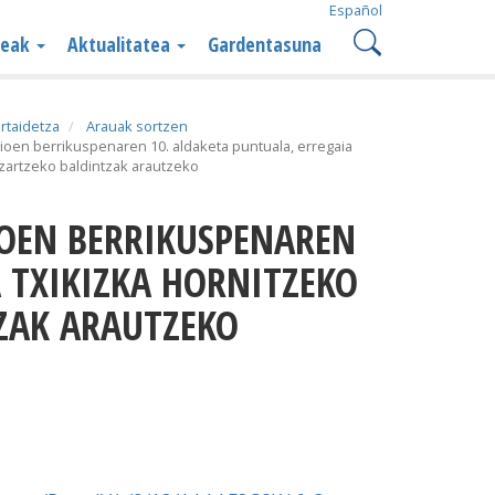
Español
teak
Aktualitatea
Gardentasuna
rtaidetza
Arauak sortzen
ioen berrikuspenaren 10. aldaketa puntuala, erregaia
ezartzeko baldintzak arautzeko
 TXIKIZKA HORNITZEKO
ZAK ARAUTZEKO