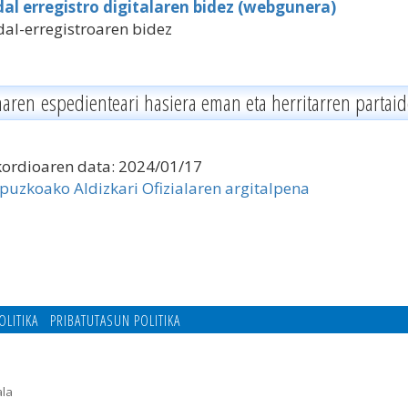
al erregistro digitalaren bidez (webgunera)
al-erregistroaren bidez
naren
espedienteari hasiera eman eta herritarren partai
kordioaren data:
2024/01/17
puzkoako A
l
dizkari Ofizial
aren
argita
lpena
OLITIKA
PRIBATUTASUN POLITIKA
ala