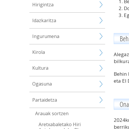
Be
Hirigintza
D
Eg
Idazkaritza
Ingurumena
Beh
Kirola
Alegaz
bilkur
Kultura
Behin 
eta El
Ogasuna
Partaidetza
Ona
Arauak sortzen
2024k
Aretxabaletako Hiri
berrik