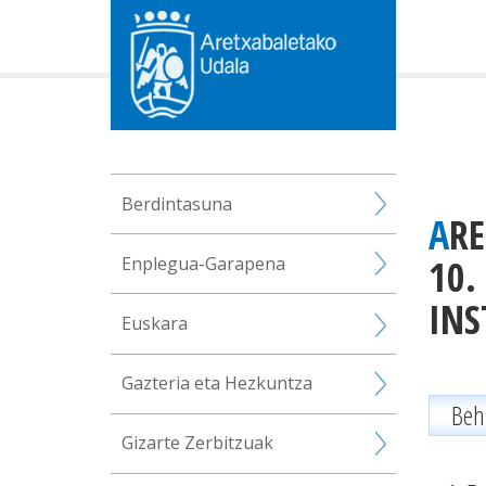
Berdintasuna
ARETXABALETAKO ARAU SUBSIDIARIOEN BERRIKUSPENAREN
10.
Enplegua-Garapena
INS
Euskara
Gazteria eta Hezkuntza
Beh
Gizarte Zerbitzuak