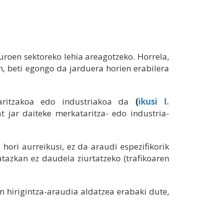
uroen sektoreko lehia areagotzeko. Horrela,
n, beti egongo da jarduera horien erabilera
taritzakoa edo industriakoa da
(
ikusi I.
at jar daiteke merkataritza- edo industria-
hori aurreikusi, ez da araudi espezifikorik
atazkan ez daudela ziurtatzeko (trafikoaren
n hirigintza-araudia aldatzea erabaki dute,