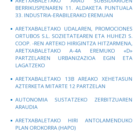
ARETXABALETAKO ARAU SUBSIDIARIOEN
BERRIKUSPENAREN 11. ALDAKETA PUNTUALA
33. INDUSTRIA-ERABILERAKO EREMUAN
ARETXABALETAKO UDALAREN, PROMOCIONES
ORTUBOS S.L. SOZIETATEAREN ETA HUHEZI S.
COOP. -REN ARTEKO HIRIGINTZA HITZARMENA,
ARETXABALETAKO A-4A EREMUKO «D»
PARTZELAREN URBANIZAZIOA EGIN ETA
LAGATZEKO
ARETXABALETAKO 13B AREAKO XEHETASUN
AZTERKETA MITARTE 12 PARTZELAN
AUTONOMIA SUSTATZEKO ZERBITZUAREN
ARAUDIA
A
RETXABALETAKO HIRI ANTOLAMENDUKO
PLAN OROKORRA (HAPO)