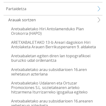
Partaidetza
Arauak sortzen
Aretxabaletako Hiri Antolamenduko Plan
Orokorra (HAPO)
ARETXABALETAKO 13-b Areari dagokion Hiri
Antolaketa Arauen Berrikuspenaren 9. aldaketa
Aretxabaletan egiten diren lan topografikoei
buruzko udal ordenantza
Aretxabaletako arau subsidiarioen 16.aren
xehetasun azterlana
Aretxabaletako Udalaren eta Ortuzar
Promociones S.L. sozietatearen arteko
hitzarmena Iturrizarreko igogailua egiteko
Aretxabaletako arau subsidiarioen 16.arearen
xehetasun azterketa