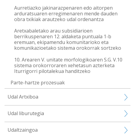
Aurretiazko jakinarazpenaren edo aitorpen
arduratsuaren erregimenaren mende dauden
obra txikiak arautzeko udal ordenantza
Aretxabaletako arau subsidiarioen
berrikuspenaren 12. aldaketa puntuala 1-b
eremuan, ekipamendu komunitarioko eta
komunikazioetako sistema orokorrak sortzeko
10. Arearen V. unitate morfologikoaren S.G. V.10
sistema orokorroraren xehetasun azterketa
Iturrigorri pilotalekua handitzeko
Parte-hartze prozesuak
Udal Artxiboa
Udal liburutegia
Udaltzaingoa