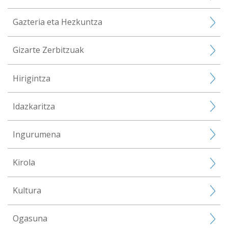
Gazteria eta Hezkuntza
Gizarte Zerbitzuak
Hirigintza
Idazkaritza
Ingurumena
Kirola
Kultura
Ogasuna