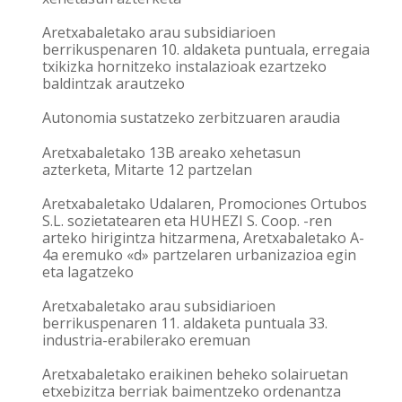
Aretxabaletako arau subsidiarioen
berrikuspenaren 10. aldaketa puntuala, erregaia
txikizka hornitzeko instalazioak ezartzeko
baldintzak arautzeko
Autonomia sustatzeko zerbitzuaren araudia
Aretxabaletako 13B areako xehetasun
azterketa, Mitarte 12 partzelan
Aretxabaletako Udalaren, Promociones Ortubos
S.L. sozietatearen eta HUHEZI S. Coop. -ren
arteko hirigintza hitzarmena, Aretxabaletako A-
4a eremuko «d» partzelaren urbanizazioa egin
eta lagatzeko
Aretxabaletako arau subsidiarioen
berrikuspenaren 11. aldaketa puntuala 33.
industria-erabilerako eremuan
Aretxabaletako eraikinen beheko solairuetan
etxebizitza berriak baimentzeko ordenantza