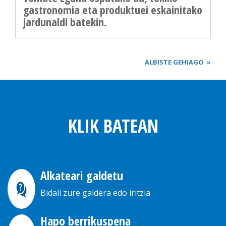
gastronomia eta produktuei eskainitako
jardunaldi batekin.
ALBISTE GEHIAGO
»
KLIK BATEAN
Alkateari galdetu
Bidali zure galdera edo iritzia
Hapo berrikuspena