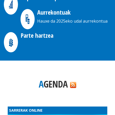
Aurrekontuak
Hauxe da 2025eko udal aurrekontua
Parte hartzea
AGENDA
SARRERAK ONLINE