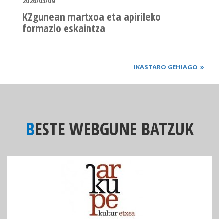
2026/03/09
KZgunean martxoa eta apirileko
formazio eskaintza
IKASTARO GEHIAGO
»
BESTE WEBGUNE BATZUK