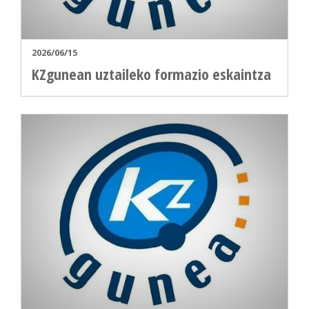
2026/06/15
KZgunean uztaileko formazio eskaintza