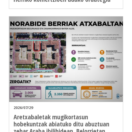
2026/07/29
Aretxabaletak mugikortasun
hobekuntzak abiatuko ditu abuztuan
zehar Araba ibilibidean, Belorrietan,