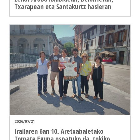
Txarapean eta Santakurtz hasieran
2026/07/21
Irailaren 6an 10. Aretxabaletako
Tomate Eguna ospatuko da, tokiko