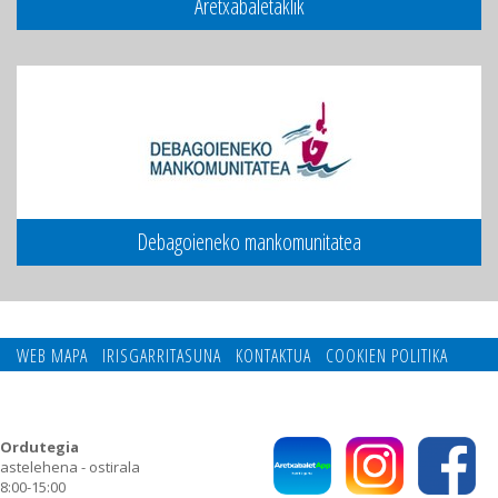
Aretxabaletaklik
Debagoieneko mankomunitatea
WEB MAPA
IRISGARRITASUNA
KONTAKTUA
COOKIEN POLITIKA
PRIBATUTASUN POLITIKA
Ordutegia
astelehena - ostirala
8:00-15:00