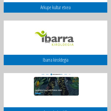
Arkupe kultur etxea
Ibarra kiroldegia