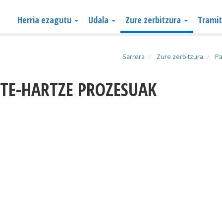
Herria ezagutu
Udala
Zure zerbitzura
Trami
Sarrera
Zure zerbitzura
Pa
RTE-HARTZE PROZESUAK