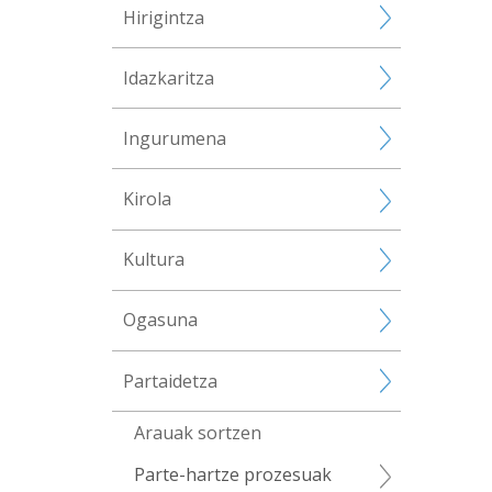
Hirigintza
Idazkaritza
Ingurumena
Kirola
Kultura
Ogasuna
Partaidetza
Arauak sortzen
Parte-hartze prozesuak