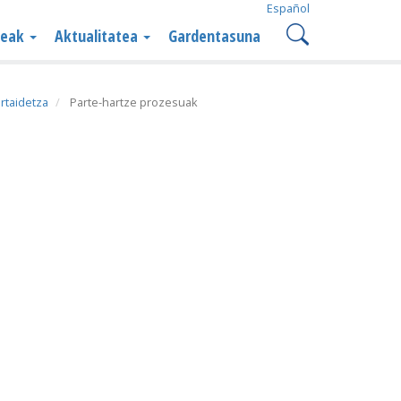
Español
teak
Aktualitatea
Gardentasuna
rtaidetza
Parte-hartze prozesuak