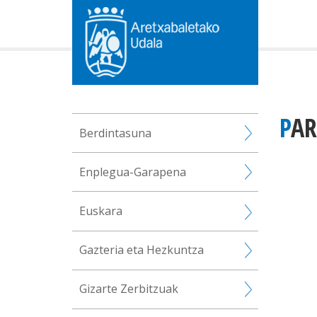
PA
Berdintasuna
Enplegua-Garapena
Euskara
Gazteria eta Hezkuntza
Gizarte Zerbitzuak