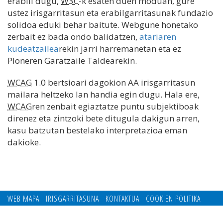
erabili dugu,
W3C
-k esaten duen moduan, gure
ustez irisgarritasun eta erabilgarritasunak fundazio
solidoa eduki behar baitute. Webgune honetako
zerbait ez bada ondo balidatzen,
atariaren
kudeatzailea
rekin jarri harremanetan eta ez
Ploneren Garatzaile Taldearekin.
WCAG
1.0 bertsioari dagokion AA irisgarritasun
mailara heltzeko lan handia egin dugu. Hala ere,
WCAG
ren zenbait egiaztatze puntu subjektiboak
direnez eta zintzoki bete ditugula dakigun arren,
kasu batzutan bestelako interpretazioa eman
dakioke.
WEB MAPA
IRISGARRITASUNA
KONTAKTUA
COOKIEN POLITIKA
PRIBATUTASUN POLITIKA