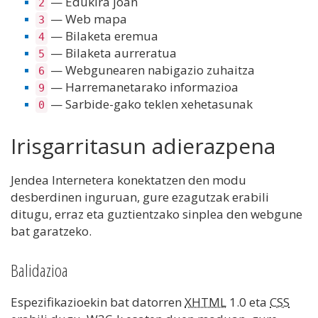
— Edukira joan
2
— Web mapa
3
— Bilaketa eremua
4
— Bilaketa aurreratua
5
— Webgunearen nabigazio zuhaitza
6
— Harremanetarako informazioa
9
— Sarbide-gako teklen xehetasunak
0
Irisgarritasun adierazpena
Jendea Internetera konektatzen den modu
desberdinen inguruan, gure ezagutzak erabili
ditugu, erraz eta guztientzako sinplea den webgune
bat garatzeko.
Balidazioa
Espezifikazioekin bat datorren
XHTML
1.0 eta
CSS