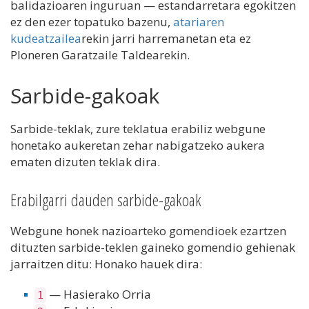
balidazioaren inguruan — estandarretara egokitzen
ez den ezer topatuko bazenu,
atariaren
kudeatzailea
rekin jarri harremanetan eta ez
Ploneren Garatzaile Taldearekin.
Sarbide-gakoak
Sarbide-teklak, zure teklatua erabiliz webgune
honetako aukeretan zehar nabigatzeko aukera
ematen dizuten teklak dira.
Erabilgarri dauden sarbide-gakoak
Webgune honek nazioarteko gomendioek ezartzen
dituzten sarbide-teklen gaineko gomendio gehienak
jarraitzen ditu: Honako hauek dira:
— Hasierako Orria
1