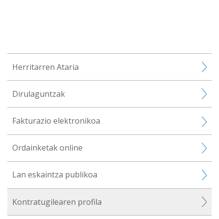
Herritarren Ataria
Dirulaguntzak
Fakturazio elektronikoa
Ordainketak online
Lan eskaintza publikoa
Kontratugilearen profila