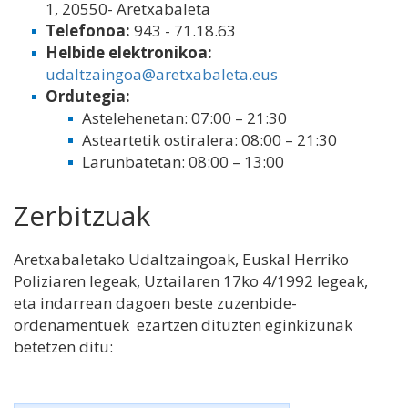
1, 20550- Aretxabaleta
Telefonoa:
943 - 71.18.63
Helbide elektronikoa:
udaltzaingoa@aretxabaleta.eus
Ordutegia:
Astelehenetan: 07:00 – 21:30
Asteartetik ostiralera: 08:00 – 21:30
Larunbatetan: 08:00 – 13:00
Zerbitzuak
Aretxabaletako Udaltzaingoak, Euskal Herriko
Poliziaren legeak, Uztailaren 17ko 4/1992 legeak,
eta indarrean dagoen beste zuzenbide-
ordenamentuek ezartzen dituzten eginkizunak
betetzen ditu: