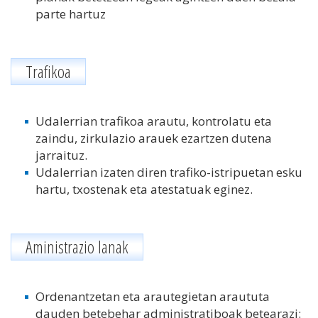
parte hartuz
Trafikoa
Udalerrian trafikoa arautu, kontrolatu eta
zaindu, zirkulazio arauek ezartzen dutena
jarraituz.
Udalerrian izaten diren trafiko-istripuetan esku
hartu, txostenak eta atestatuak eginez.
Aministrazio lanak
Ordenantzetan eta arautegietan araututa
dauden betebehar administratiboak betearazi: