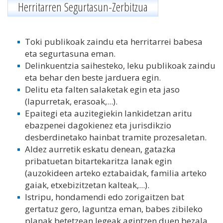
Herritarren Segurtasun-Zerbitzua
Toki publikoak zaindu eta herritarrei babesa
eta segurtasuna eman.
Delinkuentzia saihesteko, leku publikoak zaindu
eta behar den beste jarduera egin.
Delitu eta falten salaketak egin eta jaso
(lapurretak, erasoak,...).
Epaitegi eta auzitegiekin lankidetzan aritu
ebazpenei dagokienez eta jurisdikzio
desberdinetako hainbat tramite prozesaletan.
Aldez aurretik eskatu denean, gatazka
pribatuetan bitartekaritza lanak egin
(auzokideen arteko eztabaidak, familia arteko
gaiak, etxebizitzetan kalteak,...).
Istripu, hondamendi edo zorigaitzen bat
gertatuz gero, laguntza eman, babes zibileko
planak betetzean legeak agintzen duen bezala