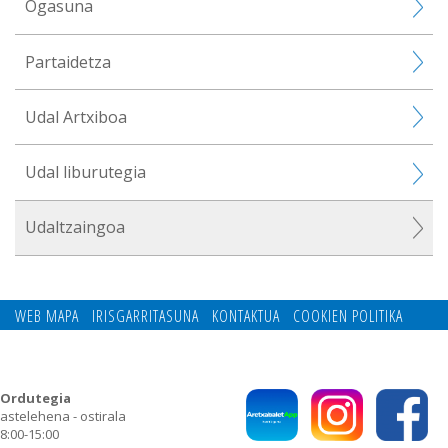
Ogasuna
Partaidetza
Udal Artxiboa
Udal liburutegia
Udaltzaingoa
WEB MAPA
IRISGARRITASUNA
KONTAKTUA
COOKIEN POLITIKA
PRIBATUTASUN POLITIKA
Ordutegia
astelehena - ostirala
8:00-15:00