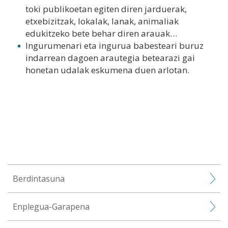
toki publikoetan egiten diren jarduerak,
etxebizitzak, lokalak, lanak, animaliak
edukitzeko bete behar diren arauak…
Ingurumenari eta ingurua babesteari buruz
indarrean dagoen arautegia betearazi gai
honetan udalak eskumena duen arlotan.
Berdintasuna
Enplegua-Garapena