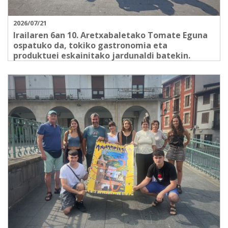
2026/07/21
Irailaren 6an 10. Aretxabaletako Tomate Eguna
ospatuko da, tokiko gastronomia eta
produktuei eskainitako jardunaldi batekin.