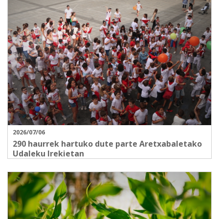
2026/07/06
290 haurrek hartuko dute parte Aretxabaletako
Udaleku Irekietan