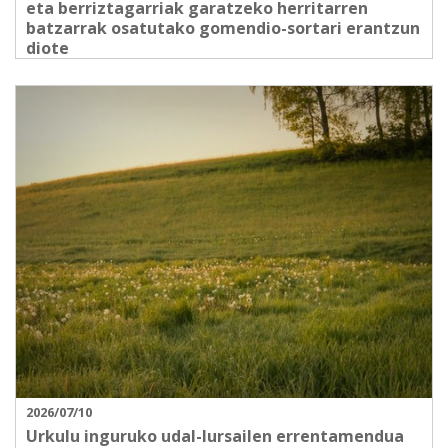
eta berriztagarriak garatzeko herritarren
batzarrak osatutako gomendio-sortari erantzun
diote
2026/07/10
Urkulu inguruko udal-lursailen errentamendua