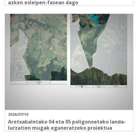
azken esleipen-fasean dago
2026/07/10
Aretxabaletako 04 eta 05 poligonoetako landa-
lurzatien mugak eguneratzeko proiektua