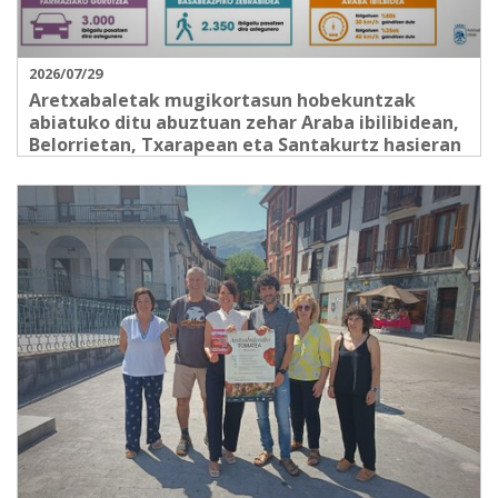
2026/07/29
Aretxabaletak mugikortasun hobekuntzak
abiatuko ditu abuztuan zehar Araba ibilibidean,
Belorrietan, Txarapean eta Santakurtz hasieran