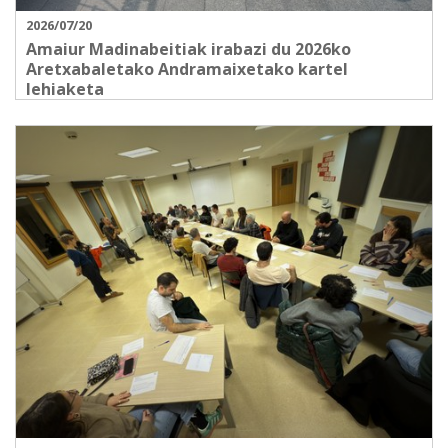
2026/07/20
Amaiur Madinabeitiak irabazi du 2026ko
Aretxabaletako Andramaixetako kartel
lehiaketa