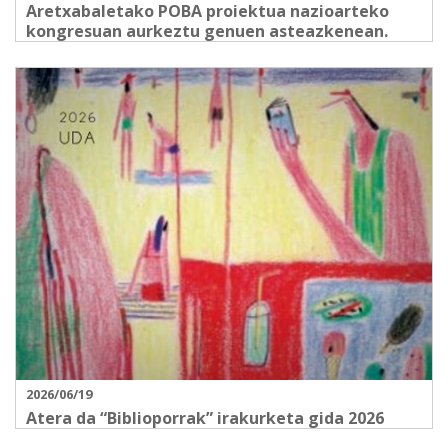
Aretxabaletako POBA proiektua nazioarteko
kongresuan aurkeztu genuen asteazkenean.
2026/06/19
Atera da “Biblioporrak” irakurketa gida 2026