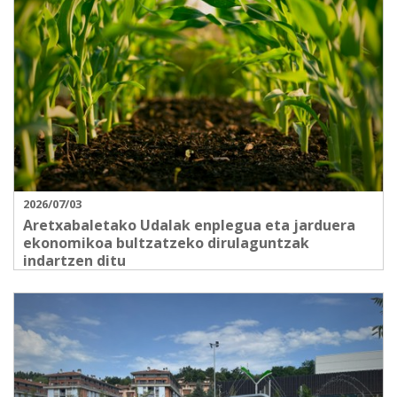
2026/07/03
Aretxabaletako Udalak enplegua eta jarduera
ekonomikoa bultzatzeko dirulaguntzak
indartzen ditu