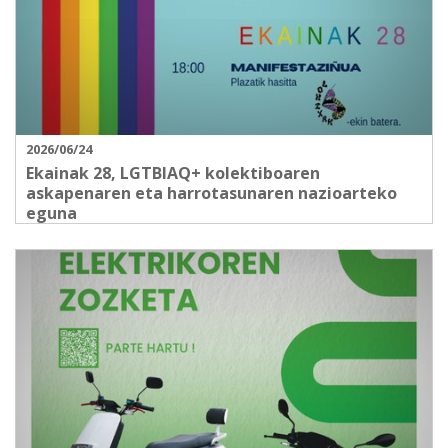
2026/06/24
Ekainak 28, LGTBIAQ+ kolektiboaren
askapenaren eta harrotasunaren nazioarteko
eguna