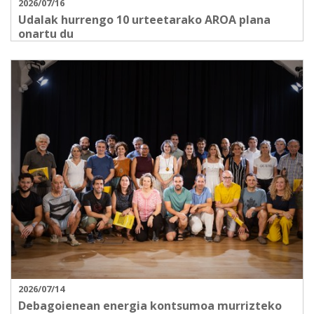
2026/07/16
Udalak hurrengo 10 urteetarako AROA plana
onartu du
2026/07/14
Debagoienean energia kontsumoa murrizteko