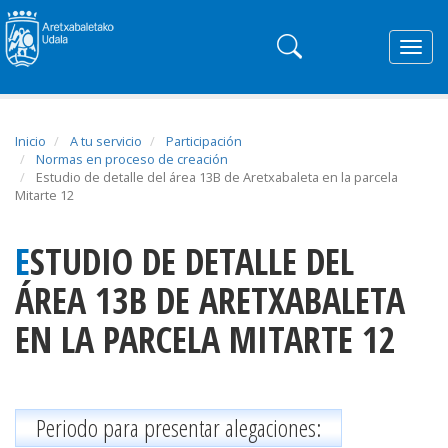
Togg
navig
Inicio
A tu servicio
Participación
Normas en proceso de creación
Estudio de detalle del área 13B de Aretxabaleta en la parcela
Mitarte 12
ESTUDIO DE DETALLE DEL
ÁREA 13B DE ARETXABALETA
EN LA PARCELA MITARTE 12
Periodo para presentar alegaciones: