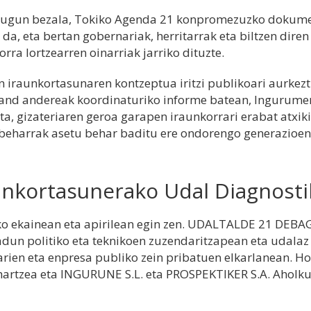
dugun bezala, Tokiko Agenda 21 konpromezuzko dokumen
 da, eta bertan gobernariak, herritarrak eta biltzen dire
orra lortzearren oinarriak jarriko dituzte.
 iraunkortasunaren kontzeptua iritzi publikoari aurkezt
and andereak koordinaturiko informe batean, Ingurum
ta, gizateriaren geroa garapen iraunkorrari erabat atxik
beharrak asetu behar baditu ere ondorengo generazioe
unkortasunerako Udal Diagnosti
o ekainean eta apirilean egin zen. UDALTALDE 21 DEBA
dun politiko eta teknikoen zuzendaritzapean eta udalaz
arien eta enpresa publiko zein pribatuen elkarlanean. Ho
hartzea eta INGURUNE S.L. eta PROSPEKTIKER S.A. Aholku