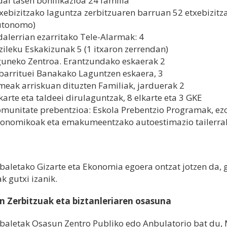
al tasen bonifikazioa 24 familia
xebizitzako laguntza zerbitzuaren barruan 52 etxebizitz
utonomo)
alerrian ezarritako Tele-Alarmak: 4
zileku Eskakizunak 5 (1 itxaron zerrendan)
uneko Zentroa. Erantzundako eskaerak 2
barrituei Banakako Laguntzen eskaera, 3
eak arriskuan dituzten Familiak, jarduerak 2
karte eta taldeei dirulaguntzak, 8 elkarte eta 3 GKE
munitate prebentzioa: Eskola Prebentzio Programak, ezo
onomikoak eta emakumeentzako autoestimazio tailerra
baletako Gizarte eta Ekonomia egoera ontzat jotzen da, g
k gutxi izanik.
 Zerbitzuak eta biztanleriaren osasuna
baletak Osasun Zentro Publiko edo Anbulatorio bat du,