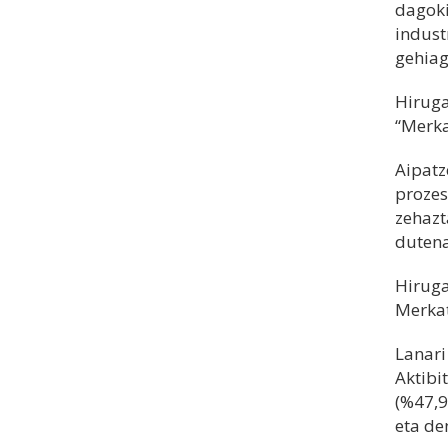
dagoki
indust
gehiag
Hiruga
“Merka
Aipatz
prozes
zehazt
dutena
Hiruga
Merkat
Lanari
Aktibi
(%47,9
eta de