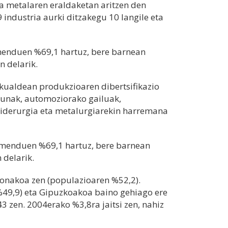
a metalaren eraldaketan aritzen den
industria aurki ditzakegu 10 langile eta
imenduen %69,1 hartuz, bere barnean
n delarik.
ualdean produkzioaren dibertsifikazio
sunak, automoziorako gailuak,
siderurgia eta metalurgiarekin harremana
zimenduen %69,1 hartuz, bere barnean
 delarik.
sonakoa zen (populazioaren %52,2).
%49,9) eta Gipuzkoakoa baino gehiago ere
 zen. 2004erako %3,8ra jaitsi zen, nahiz