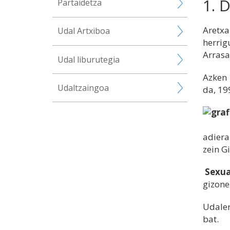
1. 
Partaidetza
Aretxa
Udal Artxiboa
herrig
Arrasa
Udal liburutegia
Azken 
Udaltzaingoa
da, 19
adiera
zein G
Sexua
gizone
Udaler
bat.