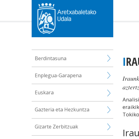
IR
Berdintasuna
Enplegua-Garapena
Iraunk
aztert
Euskara
Analis
eraiki
Gazteria eta Hezkuntza
Tokiko
Gizarte Zerbitzuak
Ira