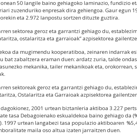
onean 50 langile baino gehiagoko laminazio, fundizio et
riari zuzenduriko enpresak dira gehiengoa. Gaur egun 19 
orekin eta 2.972 lanpostu sortzen dituzte guztira.
rren sektorea geroz eta garrantzi gehiago du, establez
taritza, ostalaritza eta garraioak” azpisektorea gailentze
ekoa da mugimendu kooperatiboa, zeinaren indarrak esk
u bat zabaltzera eraman duen: ardatz zuria, talde onda
asunezko mekanika, tailer mekanikoak eta, orokorrean, 
k.
rren sektoreak geroz eta garrantzi gehiago du, estable
aritza, Ostalaritza eta Garraioak azpisektorea gailentzen
 dagokionez, 2001 urtean biztanleria aktiboa 3.227 pert
tate tasa Debagoienako eskualdekoa baino gehiago da (
). 1997 urtean langabezi tasa populazio aktiboaren %5,43
nboralitate maila oso altua izaten jarraitzen duen.