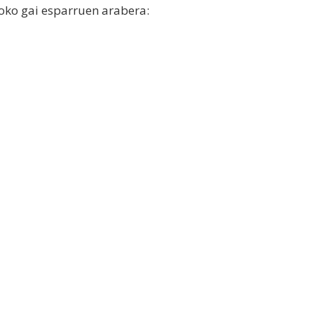
oko gai esparruen arabera: