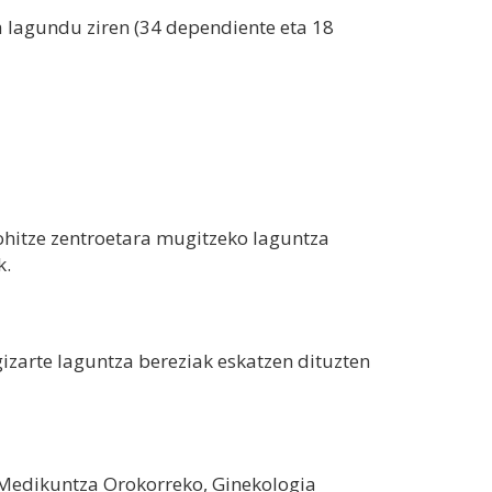
a lagundu ziren (34 dependiente eta 18
hitze zentroetara mugitzeko laguntza
k.
izarte laguntza bereziak eskatzen dituzten
 Medikuntza Orokorreko, Ginekologia