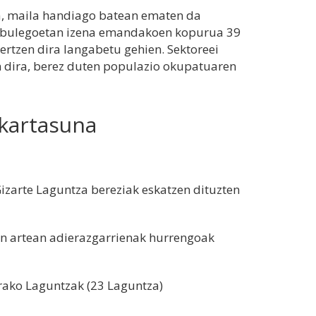
ra, maila handiago batean ematen da
i bulegoetan izena emandakoen kopurua 39
ertzen dira langabetu gehien. Sektoreei
n dira, berez duten populazio okupatuaren
elkartasuna
izarte Laguntza bereziak eskatzen dituzten
en artean adierazgarrienak hurrengoak
tarako Laguntzak (23 Laguntza)