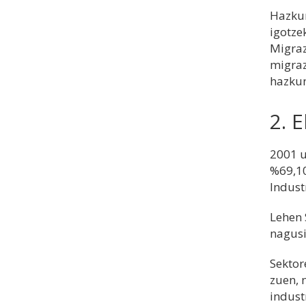
Hazkun
igotze
Migraz
migraz
hazkun
2. 
2001 u
%69,10
Indust
Lehen 
nagusi
Sektor
zuen, 
indust