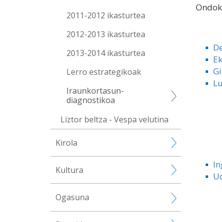
Ondoko
2011-2012 ikasturtea
2012-2013 ikasturtea
De
2013-2014 ikasturtea
Ek
Gi
Lerro estrategikoak
Lu
Iraunkortasun-
diagnostikoa
Liztor beltza - Vespa velutina
Kirola
In
Kultura
Ud
Ogasuna