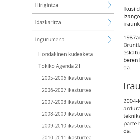
Hirigintza
Ikusi 
izango
Idazkaritza
iraunk
1987an
Ingurumena
Bruntl
eskatu
Hondakinen kudeaketa
beren 
Tokiko Agenda 21
da.
2005-2006 ikasturtea
Ira
2006-2007 ikasturtea
2004-k
2007-2008 ikasturtea
ardura
2008-2009 ikasturtea
teknik
parte 
2009-2010 ikasturtea
da.
2010-2011 ikasturtea