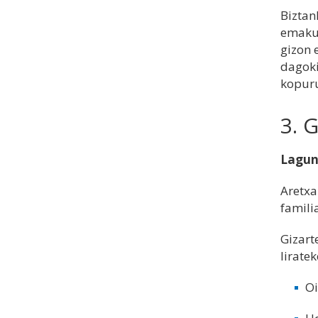
Biztan
emakum
gizon 
dagoki
kopuru
3. 
Lagun
Aretxa
familia
Gizart
liratek
Oi