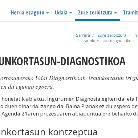
Herria ezagutu
Udala
Zure zerbitzura
Trami
Sarrera
Zure zerbitzura
I
Iraunkortasun-diagnostikoa
AUNKORTASUN-DIAGNOSTIKOA
ortasunerako Udal Diagnostikoak, iraunkortasun irizpi
zen du egungo egoera.
i honetatik abiatuz, Ingurumen Diagnosia egiten da, eta 
ko duen oinarria izango da. Baina Planak ez du espero de
 Agenda 21aren prozesuaren abiapuntua ere beharko du
unkortasun kontzeptua