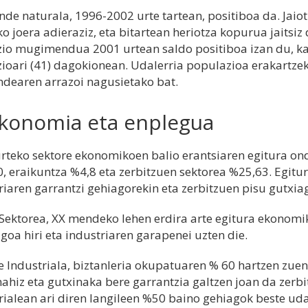
de naturala, 1996-2002 urte tartean, positiboa da. Jaiot
ko joera adieraziz, eta bitartean heriotza kopurua jaitsiz 
io mugimendua 2001 urtean saldo positiboa izan du, kan
ioari (41) dagokionean. Udalerria populazioa erakartz
dearen arrazoi nagusietako bat.
Ekonomia eta enplegua
rteko sektore ekonomikoen balio erantsiaren egitura ond
, eraikuntza %4,8 eta zerbitzuen sektorea %25,63. Egit
riaren garrantzi gehiagorekin eta zerbitzuen pisu gutxia
Sektorea, XX mendeko lehen erdira arte egitura ekonomi
goa hiri eta industriaren garapenei uzten die.
e Industriala, biztanleria okupatuaren % 60 hartzen zue
nahiz eta gutxinaka bere garrantzia galtzen joan da zerb
rialean ari diren langileen %50 baino gehiagok beste uda