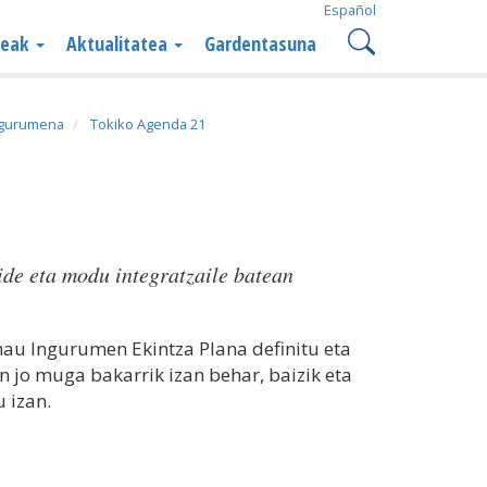
Español
teak
Aktualitatea
Gardentasuna
ngurumena
Tokiko Agenda 21
de eta modu integratzaile batean
hau Ingurumen Ekintza Plana definitu eta
n jo muga bakarrik izan behar, baizik eta
 izan.