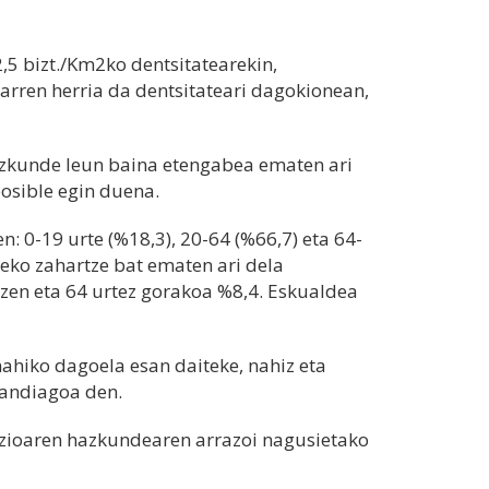
5 bizt./Km2ko dentsitatearekin,
rren herria da dentsitateari dagokionean,
kunde leun baina etengabea ematen ari
osible egin duena.
: 0-19 urte (%18,3), 20-64 (%66,7) eta 64-
beko zahartze bat ematen ari dela
zen eta 64 urtez gorakoa %8,4. Eskualdea
hiko dagoela esan daiteke, nahiz eta
andiagoa den.
zioaren hazkundearen arrazoi nagusietako