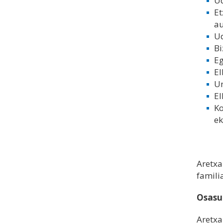
Ud
Et
a
Ud
Bi
Eg
El
Um
El
Ko
ek
Aretxa
familia
Osasun
Aretxa