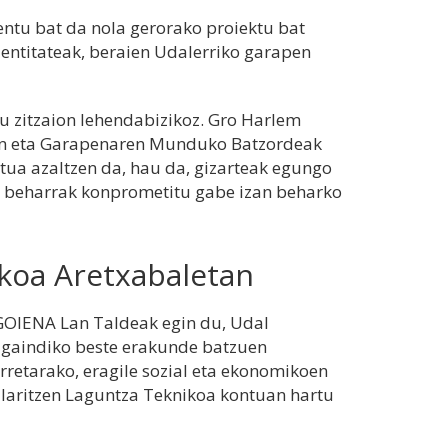
tu bat da nola gerorako proiektu bat
n entitateak, beraien Udalerriko garapen
u zitzaion lehendabizikoz. Gro Harlem
en eta Garapenaren Munduko Batzordeak
itua azaltzen da, hau da, gizarteak egungo
n beharrak konprometitu gabe izan beharko
koa Aretxabaletan
GOIENA Lan Taldeak egin du, Udal
 gaindiko beste erakunde batzuen
rretarako, eragile sozial eta ekonomikoen
laritzen Laguntza Teknikoa kontuan hartu