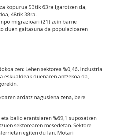
za kopurua 53tik 63ra igarotzen da,
doa, 48tik 38ra.
po migrazioari (21) zein barne
eko duen gaitasuna da populazioaren
okoa zen: Lehen sektorea %0,46, Industria
ura eskualdeak duenaren antzekoa da,
gorekin.
koaren ardatz nagusiena zena, bere
n eta balio erantsiaren %69,1 suposatzen
itzuen sektorearen mesedetan. Sektore
lerrietan egiten du lan. Motari