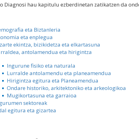
 Diagnosi hau kapitulu ezberdinetan zatikatzen da ond
mografia eta Biztanleria
onomia eta enplegua
zarte ekintza, bizikidetza eta elkartasuna
rraldea, antolamendua eta hirigintza
Ingurune fisiko eta naturala
Lurralde antolamendu eta planeamendua
Hirigintza egitura eta Planeamendua
Ondare historiko, arkitektoniko eta arkeologikoa
Mugikortasuna eta garraioa
gurumen sektoreak
al egitura eta gizartea