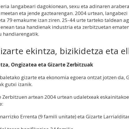
leria langabeari dagokionean, sexu eta adinaren arabe
eetan eta jende gaztearengan. 2004 urtean, langabez
eta 79 emakume izan ziren. 25-44 urte tarteko taldean ag
enean tasa handienak industria eta zerbitzuetan emate
 handiarengatik.
Gizarte ekintza, bizikidetza eta 
tza, Ongizatea eta Gizarte Zerbitzuak
baletako gizarte eta ekonomia egoera ontzat jotzen da, G
k gutxi izanik.
e Zerbitzuen artean 2004 urtean udaletxeak eskainitako
e:
narrizko Errenta (9 famili unitate) eta Gizarte Larrialdi