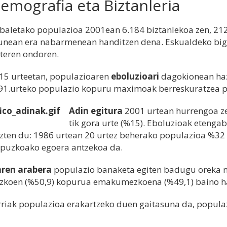
Demografia eta Biztanleria
baletako populazioa 2001ean 6.184 biztanlekoa zen, 212,
unean era nabarmenean handitzen dena. Eskualdeko biga
teren ondoren.
15 urteetan, populazioaren
eboluzioari
dagokionean haz
91.urteko populazio kopuru maximoak berreskuratzea p
Adin egitura
2001 urtean hurrengoa zen
tik gora urte (%15). Eboluzioak etenga
zten du: 1986 urtean 20 urtez beherako populazioa %32 
ipuzkoako egoera antzekoa da.
ren arabera
populazio banaketa egiten badugu oreka na
zkoen (%50,9) kopurua emakumezkoena (%49,1) baino h
riak populazioa erakartzeko duen gaitasuna da, popula