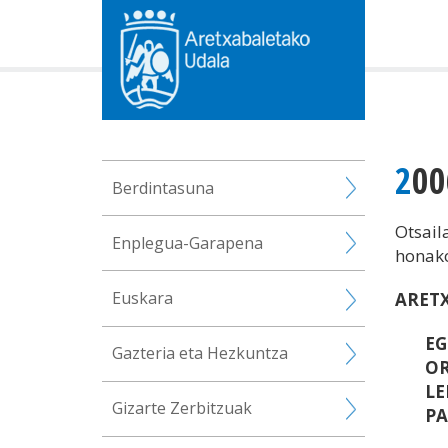
20
Berdintasuna
Otsail
Enplegua-Garapena
honako
Euskara
ARET
E
Gazteria eta Hezkuntza
O
LE
Gizarte Zerbitzuak
PA