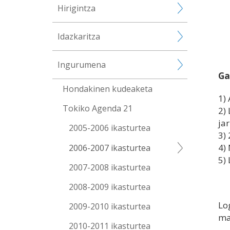
Hirigintza
Idazkaritza
Ingurumena
Ga
Hondakinen kudeaketa
1)
Tokiko Agenda 21
2)
ja
2005-2006 ikasturtea
3)
4)
2006-2007 ikasturtea
5)
2007-2008 ikasturtea
2008-2009 ikasturtea
Lo
2009-2010 ikasturtea
ma
2010-2011 ikasturtea