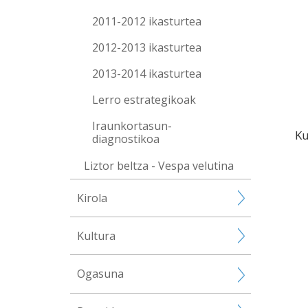
2011-2012 ikasturtea
2012-2013 ikasturtea
2013-2014 ikasturtea
Lerro estrategikoak
Iraunkortasun-
Ku
diagnostikoa
Liztor beltza - Vespa velutina
Kirola
Kultura
Ogasuna