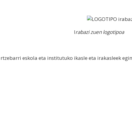
I
rabazi zuen logotipoa
rtzebarri eskola eta institutuko ikasle eta irakasleek eg