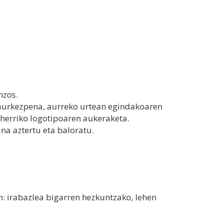
nzos.
 aurkezpena, aurreko urtean egindakoaren
herriko logotipoaren aukeraketa.
na aztertu eta baloratu.
: irabazlea bigarren hezkuntzako, lehen