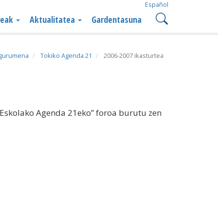
Español
teak
Aktualitatea
Gardentasuna
ngurumena
Tokiko Agenda 21
2006-2007 ikasturtea
“Eskolako Agenda 21eko” foroa burutu zen