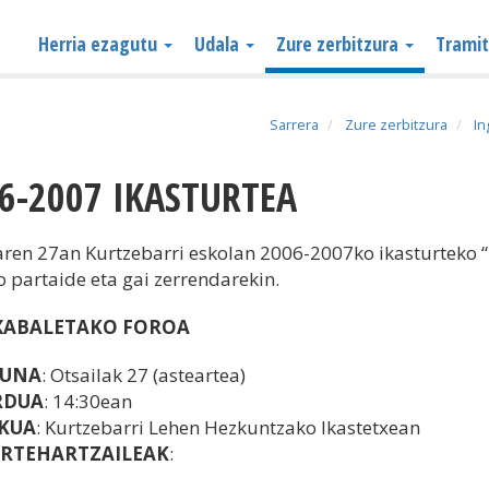
Herria ezagutu
Udala
Zure zerbitzura
Trami
Sarrera
Zure zerbitzura
I
06-2007 IKASTURTEA
aren 27an Kurtzebarri eskolan 2006-2007ko ikasturteko 
 partaide eta gai zerrendarekin.
XABALETAKO FOROA
GUNA
: Otsailak 27 (asteartea)
RDUA
: 14:30ean
KUA
: Kurtzebarri Lehen Hezkuntzako Ikastetxean
RTEHARTZAILEAK
: