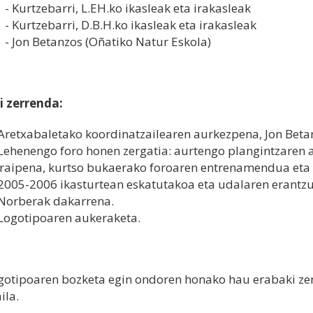
- Kurtzebarri, L.EH.ko ikasleak eta irakasleak
- Kurtzebarri, D.B.H.ko ikasleak eta irakasleak
- Jon Betanzos (Oñatiko Natur Eskola)
i zerrenda:
 Aretxabaletako koordinatzailearen aurkezpena, Jon Beta
 Lehenengo foro honen zergatia: aurtengo plangintzaren
rraipena, kurtso bukaerako foroaren entrenamendua eta 
 2005-2006 ikasturtean eskatutakoa eta udalaren erantzu
 Norberak dakarrena.
 Logotipoaren aukeraketa.
gotipoaren bozketa egin ondoren honako hau erabaki zen
ila.