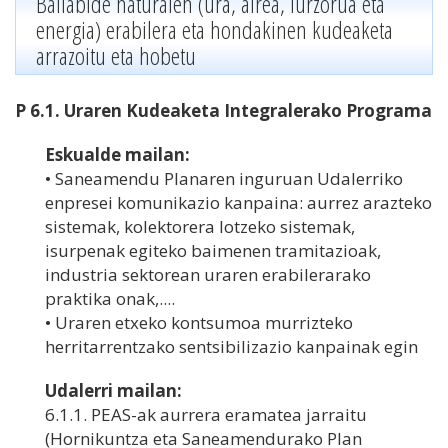
Baliabide naturalen (ura, airea, lurzorua eta
energia) erabilera eta hondakinen kudeaketa
arrazoitu eta hobetu
P 6.1. Uraren Kudeaketa Integralerako Programa
Eskualde mailan:
• Saneamendu Planaren inguruan Udalerriko
enpresei komunikazio kanpaina: aurrez arazteko
sistemak, kolektorera lotzeko sistemak,
isurpenak egiteko baimenen tramitazioak,
industria sektorean uraren erabilerarako
praktika onak,....
• Uraren etxeko kontsumoa murrizteko
herritarrentzako sentsibilizazio kanpainak egin
Udalerri mailan:
6.1.1. PEAS-ak aurrera eramatea jarraitu
(Hornikuntza eta Saneamendurako Plan