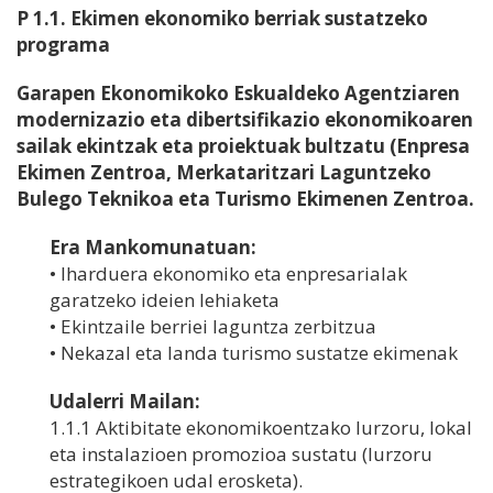
P 1.1. Ekimen ekonomiko berriak sustatzeko
programa
Garapen Ekonomikoko Eskualdeko Agentziaren
modernizazio eta dibertsifikazio ekonomikoaren
sailak ekintzak eta proiektuak bultzatu (Enpresa
Ekimen Zentroa, Merkataritzari Laguntzeko
Bulego Teknikoa eta Turismo Ekimenen Zentroa.
Era Mankomunatuan:
• Iharduera ekonomiko eta enpresarialak
garatzeko ideien lehiaketa
• Ekintzaile berriei laguntza zerbitzua
• Nekazal eta landa turismo sustatze ekimenak
Udalerri Mailan:
1.1.1 Aktibitate ekonomikoentzako lurzoru, lokal
eta instalazioen promozioa sustatu (lurzoru
estrategikoen udal erosketa).