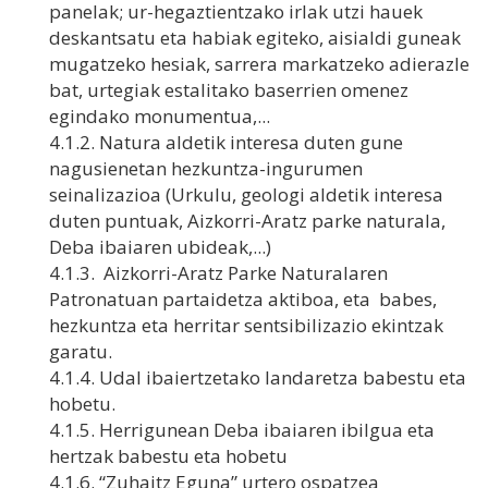
panelak; ur-hegaztientzako irlak utzi hauek
deskantsatu eta habiak egiteko, aisialdi guneak
mugatzeko hesiak, sarrera markatzeko adierazle
bat, urtegiak estalitako baserrien omenez
egindako monumentua,...
4.1.2. Natura aldetik interesa duten gune
nagusienetan hezkuntza-ingurumen
seinalizazioa (Urkulu, geologi aldetik interesa
duten puntuak, Aizkorri-Aratz parke naturala,
Deba ibaiaren ubideak,...)
4.1.3. Aizkorri-Aratz Parke Naturalaren
Patronatuan partaidetza aktiboa, eta babes,
hezkuntza eta herritar sentsibilizazio ekintzak
garatu.
4.1.4. Udal ibaiertzetako landaretza babestu eta
hobetu.
4.1.5. Herrigunean Deba ibaiaren ibilgua eta
hertzak babestu eta hobetu
4.1.6. “Zuhaitz Eguna” urtero ospatzea