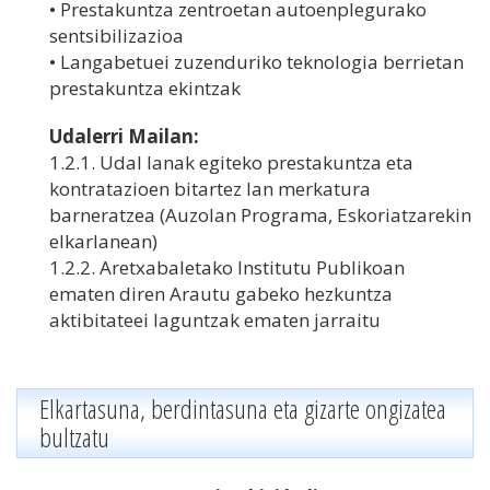
• Prestakuntza zentroetan autoenplegurako
sentsibilizazioa
• Langabetuei zuzenduriko teknologia berrietan
prestakuntza ekintzak
Udalerri Mailan:
1.2.1. Udal lanak egiteko prestakuntza eta
kontratazioen bitartez lan merkatura
barneratzea (Auzolan Programa, Eskoriatzarekin
elkarlanean)
1.2.2. Aretxabaletako Institutu Publikoan
ematen diren Arautu gabeko hezkuntza
aktibitateei laguntzak ematen jarraitu
Elkartasuna, berdintasuna eta gizarte ongizatea
bultzatu