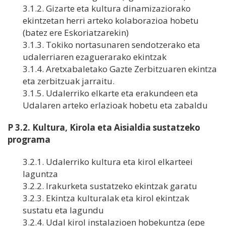
3.1.2. Gizarte eta kultura dinamizaziorako
ekintzetan herri arteko kolaborazioa hobetu
(batez ere Eskoriatzarekin)
3.1.3. Tokiko nortasunaren sendotzerako eta
udalerriaren ezaguerarako ekintzak
3.1.4. Aretxabaletako Gazte Zerbitzuaren ekintza
eta zerbitzuak jarraitu.
3.1.5. Udalerriko elkarte eta erakundeen eta
Udalaren arteko erlazioak hobetu eta zabaldu
P 3.2. Kultura, Kirola eta Aisialdia sustatzeko
programa
3.2.1. Udalerriko kultura eta kirol elkarteei
laguntza
3.2.2. Irakurketa sustatzeko ekintzak garatu
3.2.3. Ekintza kulturalak eta kirol ekintzak
sustatu eta lagundu
3.2.4. Udal kirol instalazioen hobekuntza (epe