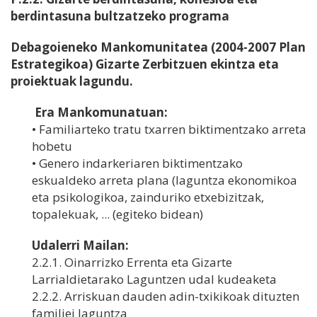
berdintasuna bultzatzeko programa
Debagoieneko Mankomunitatea (2004-2007 Plan
Estrategikoa) Gizarte Zerbitzuen ekintza eta
proiektuak lagundu.
Era Mankomunatuan:
• Familiarteko tratu txarren biktimentzako arreta
hobetu
• Genero indarkeriaren biktimentzako
eskualdeko arreta plana (laguntza ekonomikoa
eta psikologikoa, zainduriko etxebizitzak,
topalekuak, ... (egiteko bidean)
Udalerri Mailan:
2.2.1. Oinarrizko Errenta eta Gizarte
Larrialdietarako Laguntzen udal kudeaketa
2.2.2. Arriskuan dauden adin-txikikoak dituzten
familiei laguntza