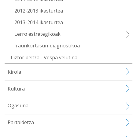
2012-2013 ikasturtea
2013-2014 ikasturtea
Lerro estrategikoak
Iraunkortasun-diagnostikoa
Liztor beltza - Vespa velutina
Kirola
Kultura
Ogasuna
Partaidetza