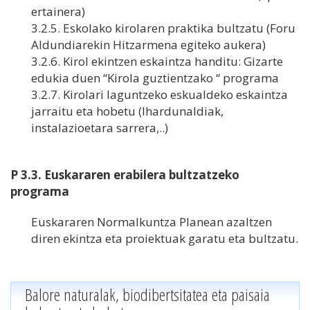
ertainera)
3.2.5. Eskolako kirolaren praktika bultzatu (Foru
Aldundiarekin Hitzarmena egiteko aukera)
3.2.6. Kirol ekintzen eskaintza handitu: Gizarte
edukia duen “Kirola guztientzako “ programa
3.2.7. Kirolari laguntzeko eskualdeko eskaintza
jarraitu eta hobetu (Ihardunaldiak,
instalazioetara sarrera,..)
P 3.3. Euskararen erabilera bultzatzeko
programa
Euskararen Normalkuntza Planean azaltzen
diren ekintza eta proiektuak garatu eta bultzatu.
Balore naturalak, biodibertsitatea eta paisaia