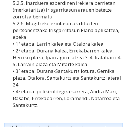
5.2.5. Iharduera ezberdinen irekiera berrietan
(merkataritza) irisgarritasun arauen betetze
zorrotza bermatu
5.2.6. Mugitzeko ezintasunak dituzten
pertsonentzako Irisgarritasun Plana aplikatzea,
epeka:
• 1º etapa: Larrin kalea eta Otalora kalea
• 2º etapa: Durana kalea, Errekabarren kalea,
Herriko plaza, Iparragirre atzea 3-4, Iralabarri 4-
5, Larrain plaza eta Mitarte kalea.
• 3º etapa: Durana-Santakurtz lotura, Gernika
plaza, Otalora, Santakurtz eta Santakurtz lateral
24.
• 4º etapa: polikiroldegira sarrera, Andra Mari,
Basabe, Errekabarren, Loramendi, Nafarroa eta
Santakurtz.