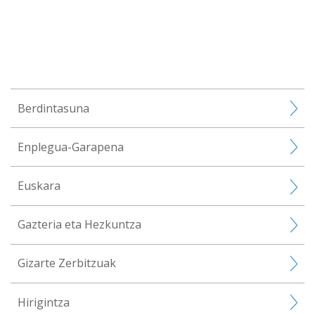
Berdintasuna
Enplegua-Garapena
Euskara
Gazteria eta Hezkuntza
Gizarte Zerbitzuak
Hirigintza