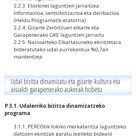
2.2.3. Etorkinei laguntzen jarraitzea:
Informazioa, sentsibilizazioa eta deribazioa
(Heldu Programatik eratorria)
2.2.4. Gizarte Zerbitzuen elkarte eta
Garapenerako GKE laguntzen jarraitu
2.2.5. Nazioarteko Elkartasuneko ekintzetara
bideratutako udal aurrekontua %0,7an
mantentzea
Udal bizitza dinamizatu eta gizarte-kultura eta
aisialdi garapenerako aukerak hobetu
P 3.1. Udalerriko bizitza dinamizatzeko
programa
3.1.1. PERCOtik tokiko merkataritza laguntzeko
datozen ekintzak garatu (egiteko bidean)