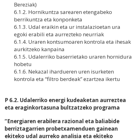
Bereziak)
6.1.2. Hornikuntza sarearen etengabeko
berrikuntza eta konponketa
6.1.3. Udal eraikin eta ur instalazioetan ura
egoki erabili eta aurrezteko neurriak
6.1.4. Uraren kontsumoaren kontrola eta ihesak
aurkitzeko kanpaina
6.1.5. Udalerriko baserrietako uraren hornidura
hobetu
6.1.6. Nekazal ihardueren uren isurketen
kontrola eta “filtro berdeak” ezartzea ikertu
P 6.2. Udalerriko energi kudeaketan aurreztea
eta eraginkortasuna bultzatzeko programa
“Energiaren erabilera razional eta baliabide
berriztagarrien probetxamenduen gainean
ekiteko udal aurreko analisia eta ekiteko