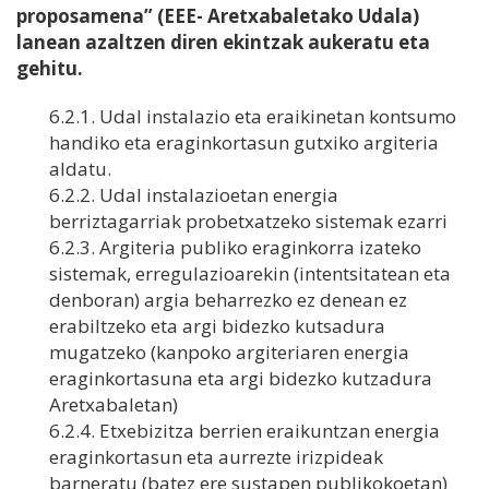
proposamena” (EEE- Aretxabaletako Udala)
lanean azaltzen diren ekintzak aukeratu eta
gehitu.
6.2.1. Udal instalazio eta eraikinetan kontsumo
handiko eta eraginkortasun gutxiko argiteria
aldatu.
6.2.2. Udal instalazioetan energia
berriztagarriak probetxatzeko sistemak ezarri
6.2.3. Argiteria publiko eraginkorra izateko
sistemak, erregulazioarekin (intentsitatean eta
denboran) argia beharrezko ez denean ez
erabiltzeko eta argi bidezko kutsadura
mugatzeko (kanpoko argiteriaren energia
eraginkortasuna eta argi bidezko kutzadura
Aretxabaletan)
6.2.4. Etxebizitza berrien eraikuntzan energia
eraginkortasun eta aurrezte irizpideak
barneratu (batez ere sustapen publikokoetan)