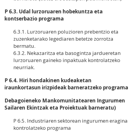
P 6.3. Udal lurzoruaren hobekuntza eta
kontserbazio programa
6.3.1. Lurzoruaren poluzioren prebentzio eta
zuzenketarako legediaren betetze zorrotza
bermatu.
6.3.2. Nekazaritza eta basogintza jardueretan
lurzoruaren gaineko inpaktuak kontrolatzeko
neurriak.
P 6.4. Hiri hondakinen kudeaketan
iraunkortasun irizpideak barneratzeko programa
Debagoieneko Mankomunitatearen Ingurumen
Sailaren Ekintzak eta Proiektuak barneratu)
P 6.5. Industriaren sektorean ingurumen eragina
kontrolatzeko programa