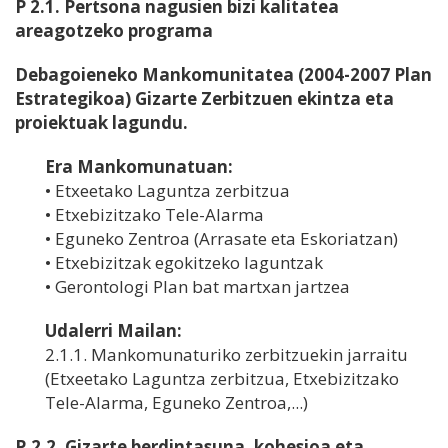
P 2.1. Pertsona nagusien bizi kalitatea
areagotzeko programa
Debagoieneko Mankomunitatea (2004-2007 Plan
Estrategikoa) Gizarte Zerbitzuen ekintza eta
proiektuak lagundu.
Era Mankomunatuan:
• Etxeetako Laguntza zerbitzua
• Etxebizitzako Tele-Alarma
• Eguneko Zentroa (Arrasate eta Eskoriatzan)
• Etxebizitzak egokitzeko laguntzak
• Gerontologi Plan bat martxan jartzea
Udalerri Mailan:
2.1.1. Mankomunaturiko zerbitzuekin jarraitu
(Etxeetako Laguntza zerbitzua, Etxebizitzako
Tele-Alarma, Eguneko Zentroa,...)
P.2.2. Gizarte berdintasuna, kohesioa eta