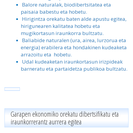
Balore naturalak, biodibertsitatea eta
paisaia babestu eta hobetu.
Hirigintza orekatu baten alde apustu egitea,
hirigunearen kalitatea hobetu eta
mugikortasun iraunkorra bultzatu.
Baliabide naturalen (ura, airea, lurzorua eta
energia) erabilera eta hondakinen kudeaketa
arrazoitu eta hobetu.
Udal kudeaketan iraunkortasun irizpideak
barneratu eta partaidetza publikoa bultzatu.
Garapen ekonomiko orekatu dibertsifikatu eta
iraunkorrerantz aurrera egitea