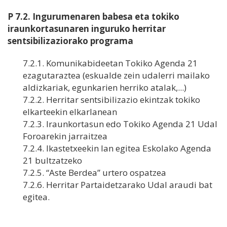
P 7.2. Ingurumenaren babesa eta tokiko
iraunkortasunaren inguruko herritar
sentsibilizaziorako programa
7.2.1. Komunikabideetan Tokiko Agenda 21
ezagutaraztea (eskualde zein udalerri mailako
aldizkariak, egunkarien herriko atalak,...)
7.2.2. Herritar sentsibilizazio ekintzak tokiko
elkarteekin elkarlanean
7.2.3. Iraunkortasun edo Tokiko Agenda 21 Udal
Foroarekin jarraitzea
7.2.4. Ikastetxeekin lan egitea Eskolako Agenda
21 bultzatzeko
7.2.5. “Aste Berdea” urtero ospatzea
7.2.6. Herritar Partaidetzarako Udal araudi bat
egitea.