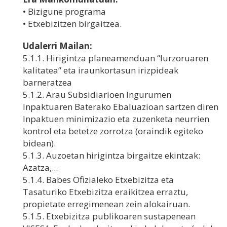
• Bizigune programa
• Etxebizitzen birgaitzea.
Udalerri Mailan:
5.1.1. Hirigintza planeamenduan “lurzoruaren
kalitatea” eta iraunkortasun irizpideak
barneratzea
5.1.2. Arau Subsidiarioen Ingurumen
Inpaktuaren Baterako Ebaluazioan sartzen diren
Inpaktuen minimizazio eta zuzenketa neurrien
kontrol eta betetze zorrotza (oraindik egiteko
bidean).
5.1.3. Auzoetan hirigintza birgaitze ekintzak:
Azatza,...
5.1.4. Babes Ofizialeko Etxebizitza eta
Tasaturiko Etxebizitza eraikitzea erraztu,
propietate erregimenean zein alokairuan.
5.1.5. Etxebizitza publikoaren sustapenean