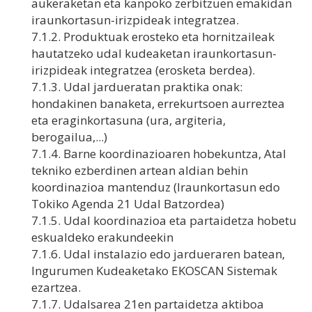
aukeraketan eta kanpoko zerbitzuen emakidan
iraunkortasun-irizpideak integratzea.
7.1.2. Produktuak erosteko eta hornitzaileak
hautatzeko udal kudeaketan iraunkortasun-
irizpideak integratzea (erosketa berdea).
7.1.3. Udal jardueratan praktika onak:
hondakinen banaketa, errekurtsoen aurreztea
eta eraginkortasuna (ura, argiteria,
berogailua,...)
7.1.4. Barne koordinazioaren hobekuntza, Atal
tekniko ezberdinen artean aldian behin
koordinazioa mantenduz (Iraunkortasun edo
Tokiko Agenda 21 Udal Batzordea)
7.1.5. Udal koordinazioa eta partaidetza hobetu
eskualdeko erakundeekin
7.1.6. Udal instalazio edo jardueraren batean,
Ingurumen Kudeaketako EKOSCAN Sistemak
ezartzea.
7.1.7. Udalsarea 21en partaidetza aktiboa