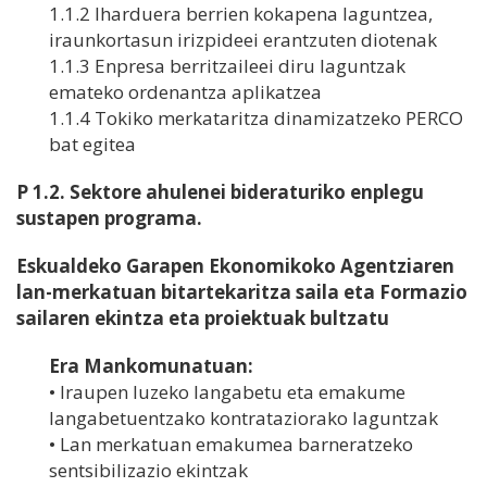
1.1.2 Iharduera berrien kokapena laguntzea,
iraunkortasun irizpideei erantzuten diotenak
1.1.3 Enpresa berritzaileei diru laguntzak
emateko ordenantza aplikatzea
1.1.4 Tokiko merkataritza dinamizatzeko PERCO
bat egitea
P 1.2. Sektore ahulenei bideraturiko enplegu
sustapen programa.
Eskualdeko Garapen Ekonomikoko Agentziaren
lan-merkatuan bitartekaritza saila eta Formazio
sailaren ekintza eta proiektuak bultzatu
Era Mankomunatuan:
• Iraupen luzeko langabetu eta emakume
langabetuentzako kontrataziorako laguntzak
• Lan merkatuan emakumea barneratzeko
sentsibilizazio ekintzak