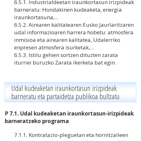
6.5.1. Industrialdeetan iraunkortasun irizpideak
barneratu: Hondakinen kudeaketa, energia
iraunkortasuna,...
6.5.2. Airearen kalitatearen Eusko Jaurlaritzaren
udal informazioaren harrera hobetu: atmosfera
inmisioa eta airearen kalitatea, Udalerriko
enpresen atmosfera isurketak,...
6.5.3. Istilu gehien sortzen dituzten zarata
iturriei buruzko Zarata ikerketa bat egin.
Udal kudeaketan iraunkortasun irizpideak
barneratu eta partaidetza publikoa bultzatu
P 7.1. Udal kudeaketan iraunkortasun-irizpideak
barneratzeko programa
7.1.1. Kontratazio-pleguetan eta hornitzaileen