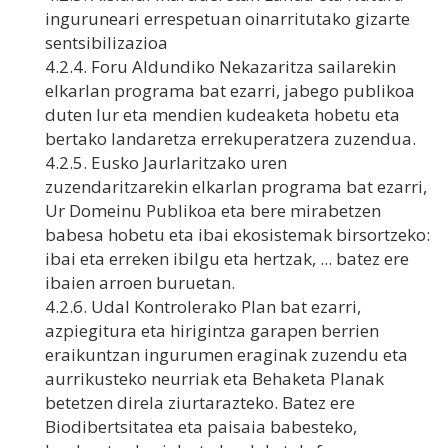
inguruneari errespetuan oinarritutako gizarte
sentsibilizazioa
4.2.4. Foru Aldundiko Nekazaritza sailarekin
elkarlan programa bat ezarri, jabego publikoa
duten lur eta mendien kudeaketa hobetu eta
bertako landaretza errekuperatzera zuzendua.
4.2.5. Eusko Jaurlaritzako uren
zuzendaritzarekin elkarlan programa bat ezarri,
Ur Domeinu Publikoa eta bere mirabetzen
babesa hobetu eta ibai ekosistemak birsortzeko:
ibai eta erreken ibilgu eta hertzak, ... batez ere
ibaien arroen buruetan.
4.2.6. Udal Kontrolerako Plan bat ezarri,
azpiegitura eta hirigintza garapen berrien
eraikuntzan ingurumen eraginak zuzendu eta
aurrikusteko neurriak eta Behaketa Planak
betetzen direla ziurtarazteko. Batez ere
Biodibertsitatea eta paisaia babesteko,