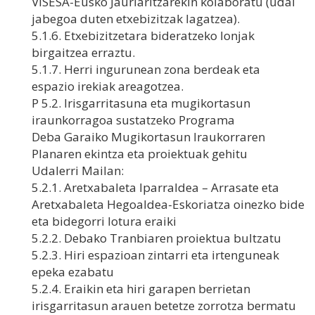
VISESA-Eusko Jaurlaritzarekin kolaboratu (udal
jabegoa duten etxebizitzak lagatzea).
5.1.6. Etxebizitzetara bideratzeko lonjak
birgaitzea erraztu.
5.1.7. Herri ingurunean zona berdeak eta
espazio irekiak areagotzea.
P 5.2. Irisgarritasuna eta mugikortasun
iraunkorragoa sustatzeko Programa
Deba Garaiko Mugikortasun Iraukorraren
Planaren ekintza eta proiektuak gehitu
Udalerri Mailan:
5.2.1. Aretxabaleta Iparraldea – Arrasate eta
Aretxabaleta Hegoaldea-Eskoriatza oinezko bide
eta bidegorri lotura eraiki
5.2.2. Debako Tranbiaren proiektua bultzatu
5.2.3. Hiri espazioan zintarri eta irtenguneak
epeka ezabatu
5.2.4. Eraikin eta hiri garapen berrietan
irisgarritasun arauen betetze zorrotza bermatu