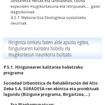
landaretza hesiak eta landaketak, fauna
espezieen mugikortasuna eta istripueak,.... gaiei
dagozkionak.
4.2.7. Nekazaritza Ekologikoa sustatzeko
neurriak
Hirigintza orekatu baten alde apustu egitea,
hirigunearen kalitatea hobetu eta
mugikortasun iraunkorra bultzatu
P 5.1. Hirigunearen kalitatea hobetzeko
programa
Sociedad Urbanística de Rehabilitación del Alto
Deba S.A. SURADESA-ren ekintza eta proiektuak
lagundu (Bizigune programa, Birgaitzea,...)
Era Mankomunatuan: