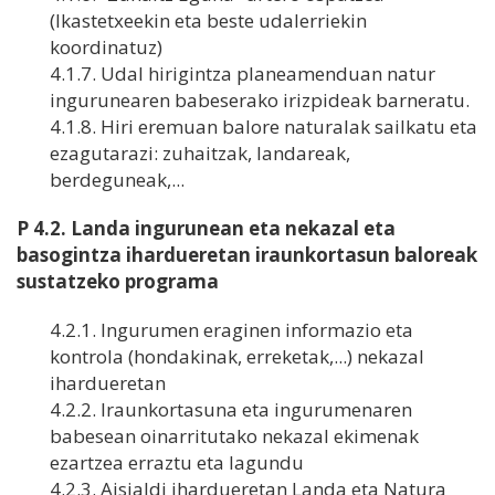
(Ikastetxeekin eta beste udalerriekin
koordinatuz)
4.1.7. Udal hirigintza planeamenduan natur
ingurunearen babeserako irizpideak barneratu.
4.1.8. Hiri eremuan balore naturalak sailkatu eta
ezagutarazi: zuhaitzak, landareak,
berdeguneak,...
P 4.2. Landa ingurunean eta nekazal eta
basogintza ihardueretan iraunkortasun baloreak
sustatzeko programa
4.2.1. Ingurumen eraginen informazio eta
kontrola (hondakinak, erreketak,...) nekazal
ihardueretan
4.2.2. Iraunkortasuna eta ingurumenaren
babesean oinarritutako nekazal ekimenak
ezartzea erraztu eta lagundu
4.2.3. Aisialdi ihardueretan Landa eta Natura