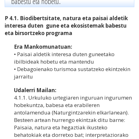
babestu eta hobetu.
P 4.1. Biodibertsitate, natura eta paisai aldetik
interesa duten gune eta ekosistemak babestu
eta birsortzeko programa
Era Mankomunatuan:
• Paisai aldetik interesa duten guneetako
ibilbideak hobetu eta mantendu
• Debagoienako turismoa sustatzeko ekintzekin
jarraitu
Udalerri Mailan:
4.1.1. Urkuluko urtegiaren inguruan ingurumen
hobekuntza, babesa eta erabileren
antolamendua (Naturgintzarekin elkarlanean).
Besteen artean hurrengo ekintzak ditu barne:
Paisaia, natura eta hegaztiak ikusteko
behatokiak eta dorretxo bat; interpretaziorako