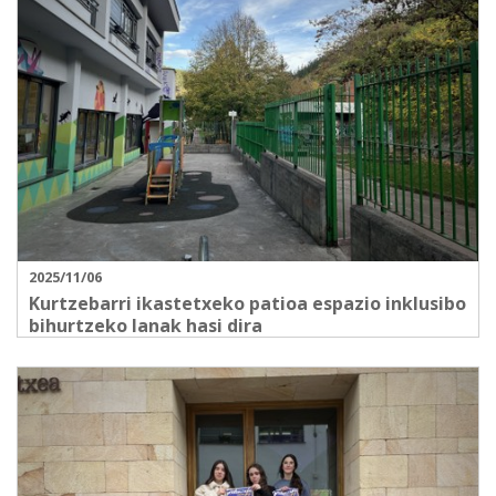
2025/11/06
Kurtzebarri ikastetxeko patioa espazio inklusibo
bihurtzeko lanak hasi dira