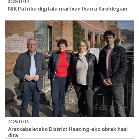
2025/11/14
NIK Patrika digitala martxan Ibarra Kiroldegian
2025/11/13
Aretxabaletako District Heating-eko obrak hasi
dira