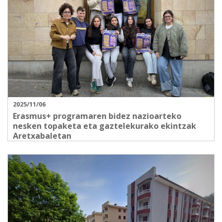
2025/11/06
Erasmus+ programaren bidez nazioarteko
nesken topaketa eta gaztelekurako ekintzak
Aretxabaletan