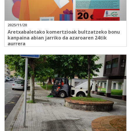
2025/11/20
Aretxabaletako komertzioak bultzatzeko bonu
kanpaina abian jarriko da azaroaren 24tik
aurrera