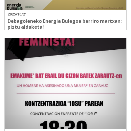
2025/10/21
Debagoieneko Energia Bulegoa berriro martxan:
piztu aldaketa!