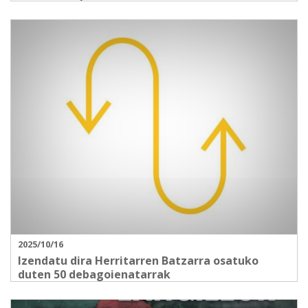
2025/10/16
Izendatu dira Herritarren Batzarra osatuko
duten 50 debagoienatarrak