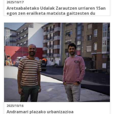
2025/10/17
Aretxabaletako Udalak Zarautzen urriaren 15an
egon zen erailketa matxista gaitzesten du
2025/10/16
Andramari plazako urbanizazioa