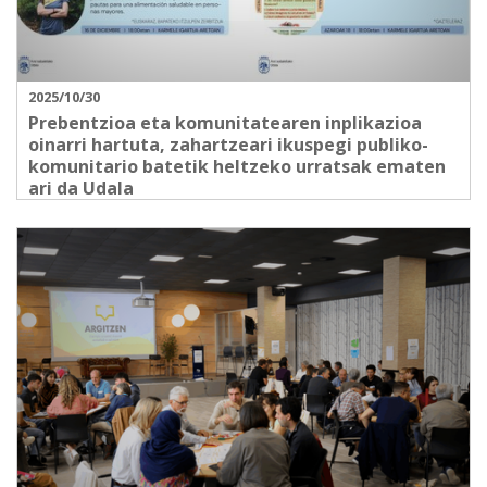
2025/10/30
Prebentzioa eta komunitatearen inplikazioa
oinarri hartuta, zahartzeari ikuspegi publiko-
komunitario batetik heltzeko urratsak ematen
ari da Udala