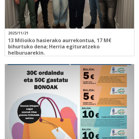
2025/11/21
13 Milioiko hasierako aurrekontua, 17 M€
bihurtuko dena; Herria egituratzeko
helburuarekin.