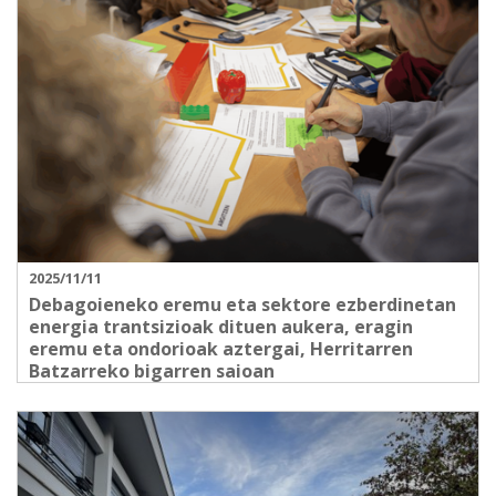
2025/11/11
Debagoieneko eremu eta sektore ezberdinetan
energia trantsizioak dituen aukera, eragin
eremu eta ondorioak aztergai, Herritarren
Batzarreko bigarren saioan