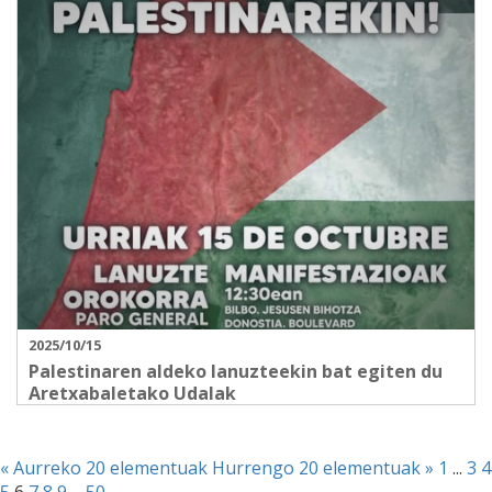
2025/10/15
Palestinaren aldeko lanuzteekin bat egiten du
Aretxabaletako Udalak
« Aurreko 20 elementuak
Hurrengo 20 elementuak »
1
...
3
4
5
6
7
8
9
...
50