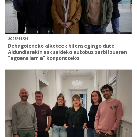
2025/11/21
Debagoieneko alketeek bilera egingo dute
Aldundiarekin eskualdeko autobus zerbitzuaren
"egoera larria" konpontzeko