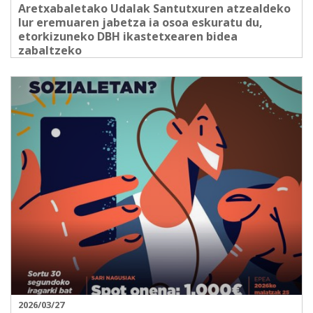
Aretxabaletako Udalak Santutxuren atzealdeko
lur eremuaren jabetza ia osoa eskuratu du,
etorkizuneko DBH ikastetxearen bidea
zabaltzeko
2026/03/27