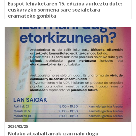
Euspot lehiaketaren 15. edizioa aurkeztu dute:
euskarazko sormena sare sozialetara
eramateko gonbita
2026/03/25
Nolako atxabaltarrak izan nahi dugu