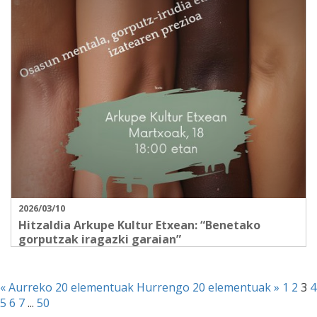
2026/03/10
Hitzaldia Arkupe Kultur Etxean: “Benetako
gorputzak iragazki garaian”
« Aurreko 20 elementuak
Hurrengo 20 elementuak »
1
2
3
4
5
6
7
...
50