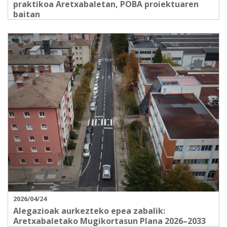
praktikoa Aretxabaletan, POBA proiektuaren
baitan
2026/04/24
Alegazioak aurkezteko epea zabalik:
Aretxabaletako Mugikortasun Plana 2026–2033