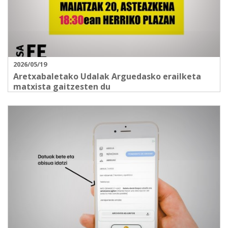
2026/05/19
Aretxabaletako Udalak Arguedasko erailketa
matxista gaitzesten du