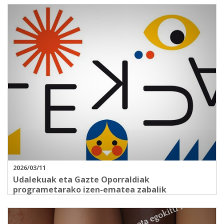
2026/03/11
Udalekuak eta Gazte Oporraldiak
programetarako izen-ematea zabalik