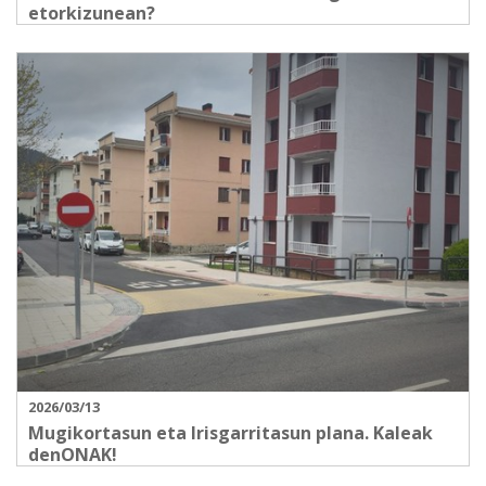
etorkizunean?
2026/03/13
Mugikortasun eta Irisgarritasun plana. Kaleak
denONAK!