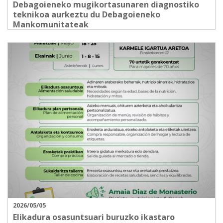
Debagoieneko mugikortasunaren diagnostiko
teknikoa aurkeztu du Debagoieneko
Mankomunitateak
2026/05/05
Elikadura osasuntsuari buruzko ikastaro