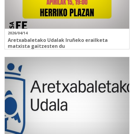
2026/04/14
Aretxabaletako Udalak Iruñeko erailketa
matxista gaitzesten du