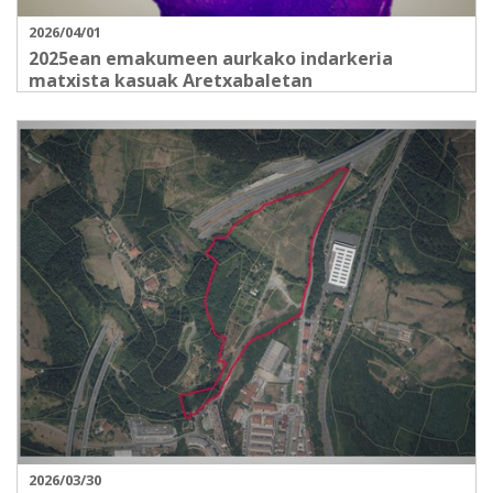
2026/04/01
2025ean emakumeen aurkako indarkeria
matxista kasuak Aretxabaletan
2026/03/30