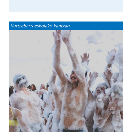
Kurtzebarri eskolako kantxan