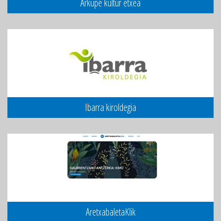
Arkupe kultur etxea
Ibarra kiroldegia
AretxabaletaKlik