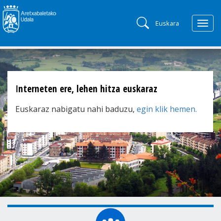
Euskara
Togg
navig
Interneten ere, lehen hitza euskaraz
Euskaraz nabigatu nahi baduzu,
egin klik hemen.