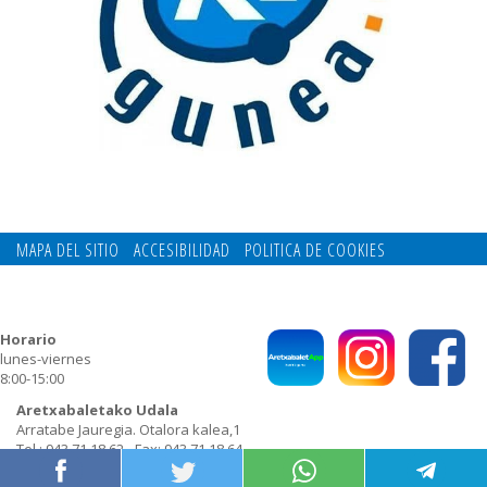
MAPA DEL SITIO
ACCESIBILIDAD
POLITICA DE COOKIES
CONTACTO
POLITICA DE PRIVACIDAD
Horario
lunes-viernes
8:00-15:00
Aretxabaletako Udala
Arratabe Jauregia. Otalora kalea,1
Tel.: 943 71 18 62 - Fax: 943 71 18 64
E-mail:
udala@aretxabaleta.eus