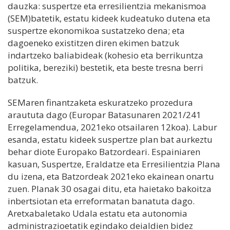
dauzka: suspertze eta erresilientzia mekanismoa
(SEM)batetik, estatu kideek kudeatuko dutena eta
suspertze ekonomikoa sustatzeko dena; eta
dagoeneko existitzen diren ekimen batzuk
indartzeko baliabideak (kohesio eta berrikuntza
politika, bereziki) bestetik, eta beste tresna berri
batzuk.
SEMaren finantzaketa eskuratzeko prozedura
araututa dago (Europar Batasunaren 2021/241
Erregelamendua, 2021eko otsailaren 12koa). Labur
esanda, estatu kideek suspertze plan bat aurkeztu
behar diote Europako Batzordeari. Espainiaren
kasuan, Suspertze, Eraldatze eta Erresilientzia Plana
du izena, eta Batzordeak 2021eko ekainean onartu
zuen. Planak 30 osagai ditu, eta haietako bakoitza
inbertsiotan eta erreformatan banatuta dago.
Aretxabaletako Udala estatu eta autonomia
administrazioetatik egindako deialdien bidez