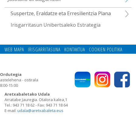
Suspertze, Eraldatze eta Erresilientzia Plana
Irisgarritasun Unibertsaleko Estrategia
WEB MAPA
IRISGARRITASUNA
KONTAKTUA
COOKIEN POLITIKA
PRIBATUTASUN POLITIKA
Ordutegia
astelehena - ostirala
8:00-15:00
Aretxabaletako Udala
Arratabe Jauregia. Otalora kalea,1
Tel.: 943 71 18 62 - Fax: 943 71 18 64
E-mail:
udala@aretxabaleta.eus