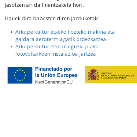
jasotzen ari da finantzaketa hori.
Hauek dira babesten diren jarduketak:
Arkupe kultur etxeko hozteko makina eta
galdara aerotermiagatik ordezkatzea
Arkupe kultur etxean eguzki plaka
fotovoltaikoen instalazioa jartzea