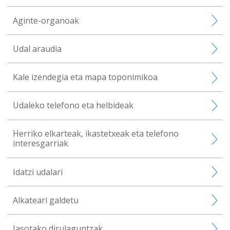
Aginte-organoak
Udal araudia
Kale izendegia eta mapa toponimikoa
Udaleko telefono eta helbideak
Herriko elkarteak, ikastetxeak eta telefono
interesgarriak
Idatzi udalari
Alkateari galdetu
Jasotako dirulaguntzak