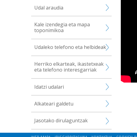
Udal araudia
Kale izendegia eta mapa
toponimikoa
Udaleko telefono eta helbideak
Herriko elkarteak, ikastetxeak
eta telefono interesgarriak
Idatzi udalari
Alkateari galdetu
Jasotako dirulaguntzak