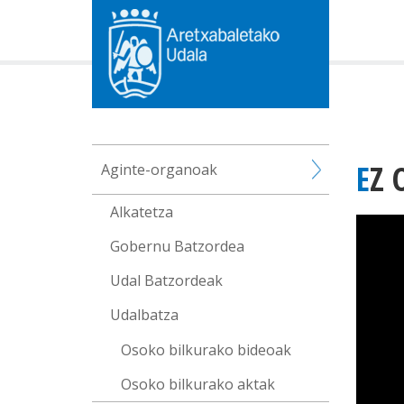
EZ
Aginte-organoak
Alkatetza
Gobernu Batzordea
Udal Batzordeak
Udalbatza
Osoko bilkurako bideoak
Osoko bilkurako aktak