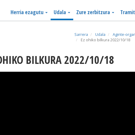
Herria ezagutu
Udala
Zure zerbitzura
Trami
Sarrera
Udala
Aginte-orga
Ez ohiko bilkura 2022/10/18
 OHIKO BILKURA 2022/10/18