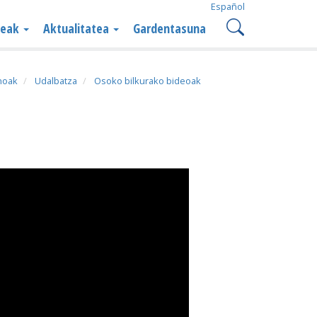
Español
teak
Aktualitatea
Gardentasuna
noak
Udalbatza
Osoko bilkurako bideoak