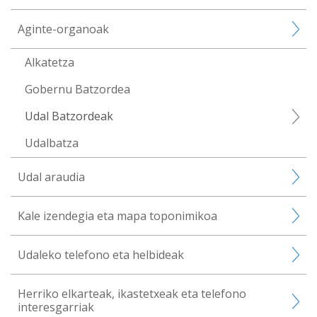
Aginte-organoak
Alkatetza
Gobernu Batzordea
Udal Batzordeak
Udalbatza
Udal araudia
Kale izendegia eta mapa toponimikoa
Udaleko telefono eta helbideak
Herriko elkarteak, ikastetxeak eta telefono
interesgarriak