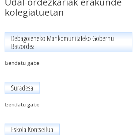
Udal-ordezkariak erakunde
kolegiatuetan
Debagoieneko Mankomunitateko Gobernu
Batzordea
Izendatu gabe
Suradesa
Izendatu gabe
Eskola Kontseilua