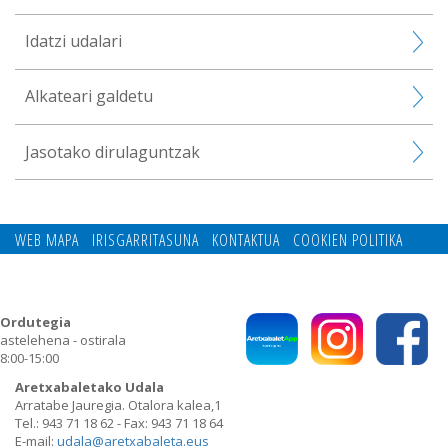
Idatzi udalari
Alkateari galdetu
Jasotako dirulaguntzak
WEB MAPA
IRISGARRITASUNA
KONTAKTUA
COOKIEN POLITIKA
PRIBATUTASUN POLITIKA
Ordutegia
astelehena - ostirala
8:00-15:00
Aretxabaletako Udala
Arratabe Jauregia. Otalora kalea,1
Tel.: 943 71 18 62 - Fax: 943 71 18 64
E-mail:
udala@aretxabaleta.eus