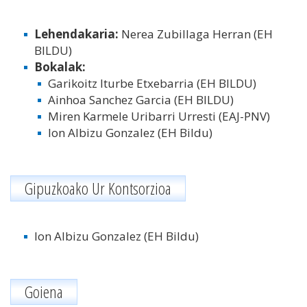
Lehendakaria
:
Nerea Zubillaga Herran (EH
BILDU)
Bokalak
:
Garikoitz Iturbe Etxebarria (EH BILDU)
Ainhoa Sanchez Garcia (EH BILDU)
Miren Karmele Uribarri Urresti (EAJ-PNV)
Ion Albizu Gonzalez (EH Bildu)
Gipuzkoako Ur Kontsorzioa
Ion Albizu Gonzalez (EH Bildu)
Goiena