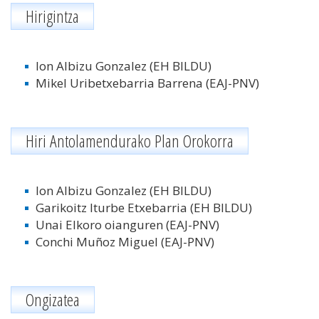
Hirigintza
Ion Albizu Gonzalez (EH BILDU)
Mikel Uribetxebarria Barrena (EAJ-PNV)
Hiri Antolamendurako Plan Orokorra
Ion Albizu Gonzalez (EH BILDU)
Garikoitz Iturbe Etxebarria (EH BILDU)
Unai Elkoro oianguren
(EAJ-PNV)
Conchi Muñoz Miguel
(EAJ-PNV)
Ongizatea