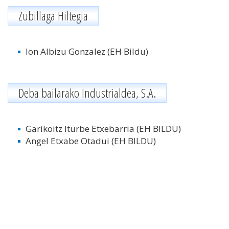
Zubillaga Hiltegia
Ion Albizu Gonzalez (EH Bildu)
Deba bailarako Industrialdea, S.A.
Garikoitz Iturbe Etxebarria (EH BILDU)
Angel Etxabe Otadui (EH BILDU)