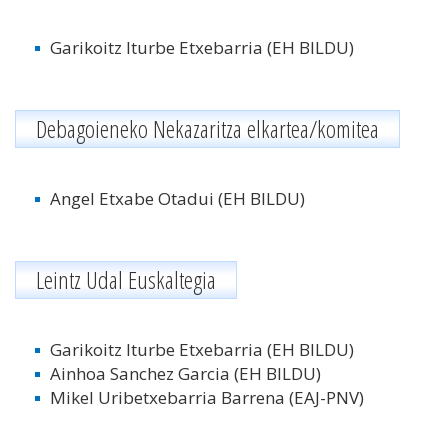
Garikoitz Iturbe Etxebarria (EH BILDU)
Debagoieneko Nekazaritza elkartea/komitea
Angel Etxabe Otadui (EH BILDU)
Leintz Udal Euskaltegia
Garikoitz Iturbe Etxebarria (EH BILDU)
Ainhoa Sanchez Garcia (EH BILDU)
Mikel Uribetxebarria Barrena (EAJ-PNV)