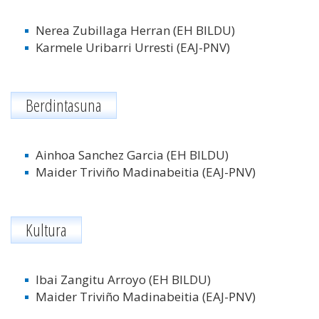
Nerea Zubillaga Herran (EH BILDU)
Karmele Uribarri Urresti
(EAJ-PNV)
Berdintasuna
Ainhoa Sanchez Garcia (EH BILDU)
Maider Triviño Madinabeitia (EAJ-PNV)
Kultura
Ibai Zangitu Arroyo (EH BILDU)
Maider Triviño Madinabeitia (EAJ-PNV)