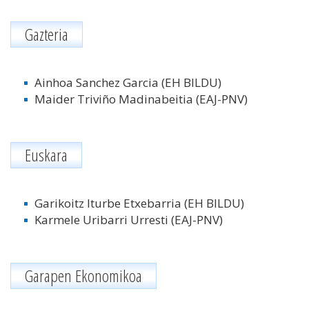
Gazteria
Ainhoa Sanchez Garcia (EH BILDU)
Maider Triviño Madinabeitia (EAJ-PNV)
Euskara
Garikoitz Iturbe Etxebarria (EH BILDU)
Karmele Uribarri Urresti
(EAJ-PNV)
Garapen Ekonomikoa