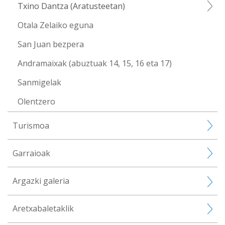
Txino Dantza (Aratusteetan)
Otala Zelaiko eguna
San Juan bezpera
Andramaixak (abuztuak 14, 15, 16 eta 17)
Sanmigelak
Olentzero
Turismoa
Garraioak
Argazki galeria
Aretxabaletaklik