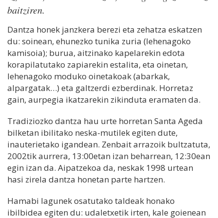
baitziren.
Dantza honek janzkera berezi eta zehatza eskatzen
du: soinean, ehunezko tunika zuria (lehenagoko
kamisoia); burua, aitzinako kapelarekin edota
korapilatutako zapiarekin estalita, eta oinetan,
lehenagoko moduko oinetakoak (abarkak,
alpargatak…) eta galtzerdi ezberdinak. Horretaz
gain, aurpegia ikatzarekin zikinduta eramaten da.
Tradiziozko dantza hau urte horretan Santa Ageda
bilketan ibilitako neska-mutilek egiten dute,
inauterietako igandean. Zenbait arrazoik bultzatuta,
2002tik aurrera, 13:00etan izan beharrean, 12:30ean
egin izan da. Aipatzekoa da, neskak 1998 urtean
hasi zirela dantza honetan parte hartzen.
Hamabi lagunek osatutako taldeak honako
ibilbidea egiten du: udaletxetik irten, kale goienean