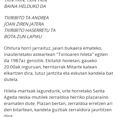
BAINA HELDUKO DA
TXIRIBITO TA ANDREA
JOAN ZIREN JATERA
TXIRIBITO HASERRETU TA
BOTA ZUN LAPIKU
Ohitura horri jarraituz, jaiari bukaera emateko,
inauterietako asteartean "Txinoaren hileta" egiten
da 1987az geroztik. Ekitaldi honetan, gaueko
20:00ak inguruan, herritarrak Mitarte kalean
elkartzen dira, lutuz jantzita eta eskutan kandela bat
dutela.
Hileta-martxak lagundurik, urte horretako Santa
Ageda neska-mutilek zerraldoa herriko plazaraino
eramaten dute. Plazan bertan, zerraldoa erretzen ari
den bitartean, kandela guztiak zerraldora jaurtitzen
dira.