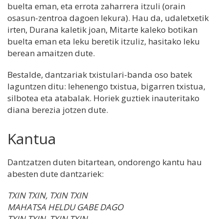
buelta eman, eta errota zaharrera itzuli (orain
osasun-zentroa dagoen lekura). Hau da, udaletxetik
irten, Durana kaletik joan, Mitarte kaleko botikan
buelta eman eta leku beretik itzuliz, hasitako leku
berean amaitzen dute.
Bestalde, dantzariak txistulari-banda oso batek
laguntzen ditu: lehenengo txistua, bigarren txistua,
silbotea eta atabalak. Horiek guztiek inauteritako
diana berezia jotzen dute.
Kantua
Dantzatzen duten bitartean, ondorengo kantu hau
abesten dute dantzariek:
TXIN TXIN, TXIN TXIN
MAHATSA HELDU GABE DAGO
TXIN TXIN, TXIN TXIN