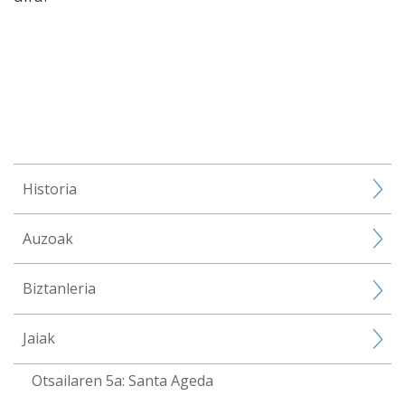
Historia
Auzoak
Biztanleria
Jaiak
Otsailaren 5a: Santa Ageda