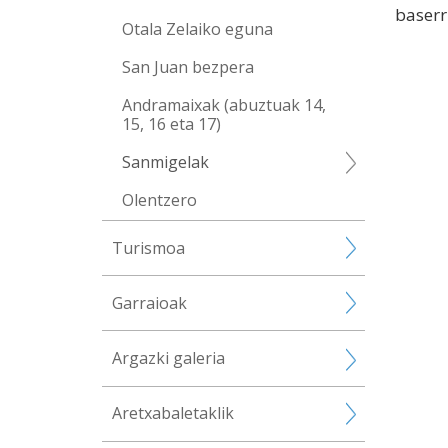
baserr
Otala Zelaiko eguna
San Juan bezpera
Andramaixak (abuztuak 14,
15, 16 eta 17)
Sanmigelak
Olentzero
Turismoa
Garraioak
Argazki galeria
Aretxabaletaklik