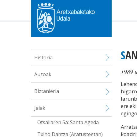
SA
Historia
1989 u
Auzoak
Lehend
Biztanleria
bigarr
larunb
ere ek
Jaiak
egingo
Otsailaren 5a: Santa Ageda
Arrats
koadri
Txino Dantza (Aratusteetan)