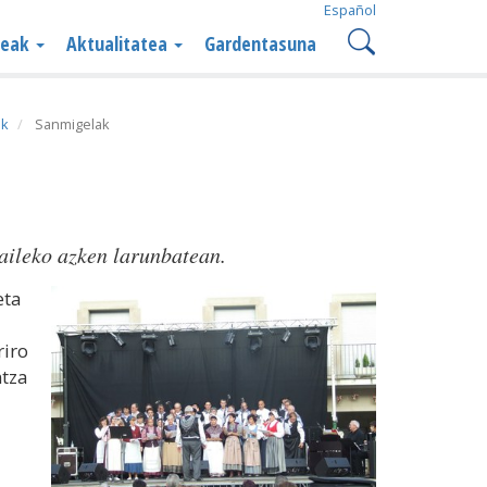
Español
teak
Aktualitatea
Gardentasuna
ak
Sanmigelak
aileko azken larunbatean.
eta
riro
ntza