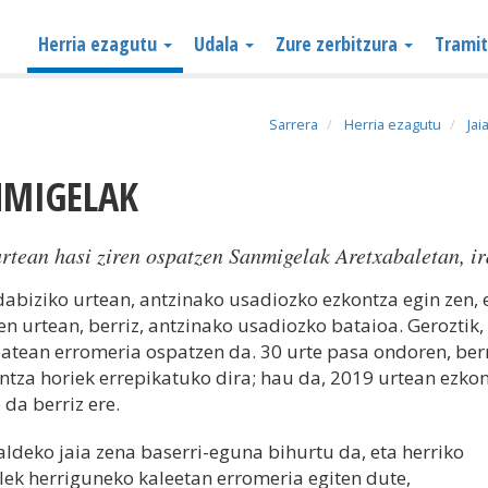
Herria ezagutu
Udala
Zure zerbitzura
Trami
Sarrera
Herria ezagutu
Jai
NMIGELAK
rtean hasi ziren ospatzen Sanmigelak Aretxabaletan, ir
abiziko urtean, antzinako usadiozko ezkontza egin zen, 
en urtean, berriz, antzinako usadiozko bataioa. Geroztik,
atean erromeria ospatzen da. 30 urte pasa ondoren, ber
intza horiek errepikatuko dira; hau da, 2019 urtean ezko
 da berriz ere.
aldeko jaia zena baserri-eguna bihurtu da, eta herriko
lek herriguneko kaleetan erromeria egiten dute,