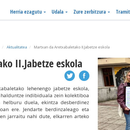
Herria ezagutu
Udala
Zure zerbitzura
Trami
Aktualitatea
Martxan da Aretxabaletako II.Jabetze eskola
ako II.Jabetze eskola
abaletako lehenengo jabetze eskola,
halduntze indibiduala zein kolektiboa
ea helburu duela, ekintza desberdinez
oan ere. Jendarte berdinzaleago eta
n jarraitu nahi dute, elkarren arteko