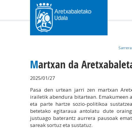
Sarrera
Martxan da Aretxabalet
2025/01/27
Pasa den urtean jarri zen martxan Aretx
irailetik abendura bitartean. Emakumeen a
eta parte hartze sozio-politikoa sustatz
betetako egitaraua antolatu dute oraing
justuago baterantz aurrera pausoak emate
sareak sortuz eta sustatuz.