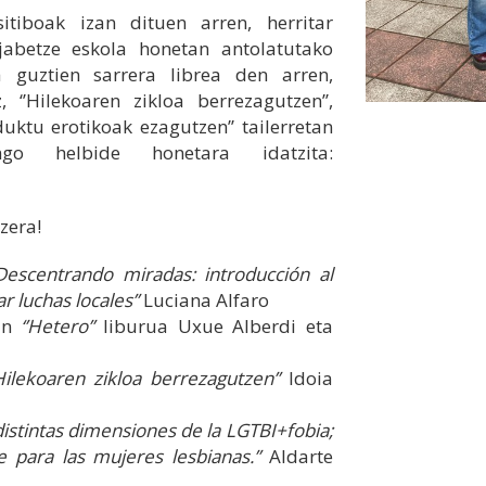
tiboak izan dituen arren, herritar
jabetze eskola honetan antolatutako
a guztien sarrera librea den arren,
‘’Hilekoaren zikloa berrezagutzen’’,
duktu erotikoak ezagutzen’’ tailerretan
o helbide honetara idatzita:
zera!
`Descentrando miradas: introducción al
 luchas locales’’
Luciana Alfaro
an
‘’Hetero’’
liburua Uxue Alberdi eta
’Hilekoaren zikloa berrezagutzen’’
Idoia
 distintas dimensiones de la LGTBI+fobia;
e para las mujeres lesbianas.’’
Aldarte