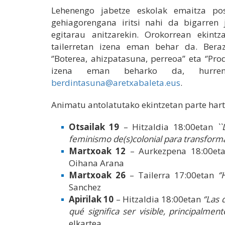
Lehenengo jabetze eskolak emaitza posi
gehiagorengana iritsi nahi da bigarren 
egitarau anitzarekin. Orokorrean ekintz
tailerretan izena eman behar da. Beraz, 
‘’Boterea, ahizpatasuna, perreoa’’ eta ‘’Pro
izena eman beharko da, hurreng
berdintasuna@aretxabaleta.eus
.
Animatu antolatutako ekintzetan parte hart
Otsailak 19
– Hitzaldia 18:00etan
`
feminismo de(s)colonial para transformar
Martxoak 12
– Aurkezpena 18:00et
Oihana Arana
Martxoak 26
– Tailerra 17:00etan
‘
Sanchez
Apirilak 10
– Hitzaldia 18:00etan
‘’Las
qué significa ser visible, principalment
elkartea.