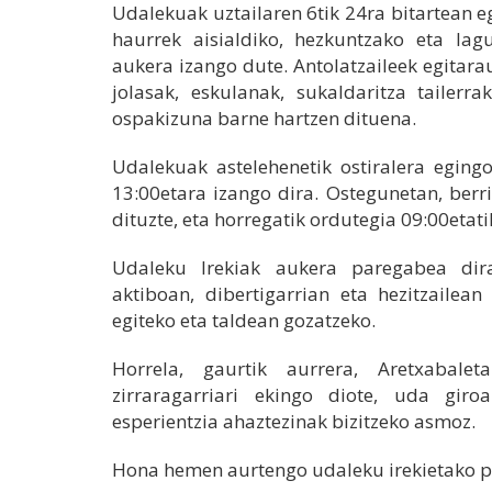
Udalekuak uztailaren 6tik 24ra bitartean e
haurrek aisialdiko, hezkuntzako eta lagu
aukera izango dute. Antolatzaileek egitara
jolasak, eskulanak, sukaldaritza tailerr
ospakizuna barne hartzen dituena.
Udalekuak astelehenetik ostiralera egingo
13:00etara izango dira. Ostegunetan, berr
dituzte, eta horregatik ordutegia 09:00etat
Udaleku Irekiak aukera paregabea di
aktiboan, dibertigarrian eta hezitzailean
egiteko eta taldean gozatzeko.
Horrela, gaurtik aurrera, Aretxabale
zirraragarriari ekingo diote, uda giroa
esperientzia ahaztezinak bizitzeko asmoz.
Hona hemen aurtengo udaleku irekietako 