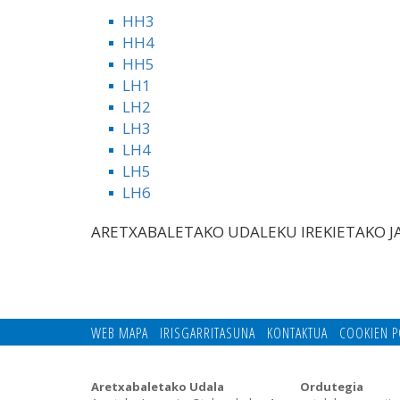
HH3
HH4
HH5
LH1
LH2
LH3
LH4
LH5
LH6
ARETXABALETAKO UDALEKU IREKIETAKO 
WEB MAPA
IRISGARRITASUNA
KONTAKTUA
COOKIEN P
Aretxabaletako Udala
Ordutegia