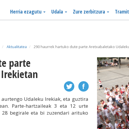
Herria ezagutu
Udala
Zure zerbitzura
Trami
Aktualitatea
290 haurrek hartuko dute parte Aretxabaletako Udaleku
Irekietan
n aurtengo Udaleku Irekiak, eta guztira
an. Parte-hartzaileak 3 eta 12 urte
a 28 begirale eta bi zuzendari arituko