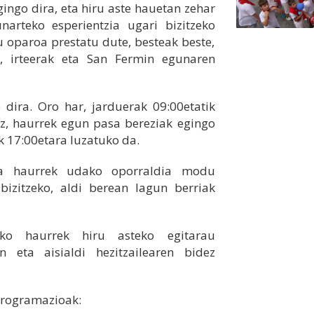
gingo dira, eta hiru aste hauetan zehar
narteko esperientzia ugari bizitzeko
u oparoa prestatu dute, besteak beste,
ak, irteerak eta San Fermin egunaren
 dira. Oro har, jarduerak 09:00etatik
iz, haurrek egun pasa bereziak egingo
ik 17:00etara luzatuko da.
ra haurrek udako oporraldia modu
 bizitzeko, aldi berean lagun berriak
tako haurrek hiru asteko egitarau
n eta aisialdi hezitzailearen bidez
programazioak: