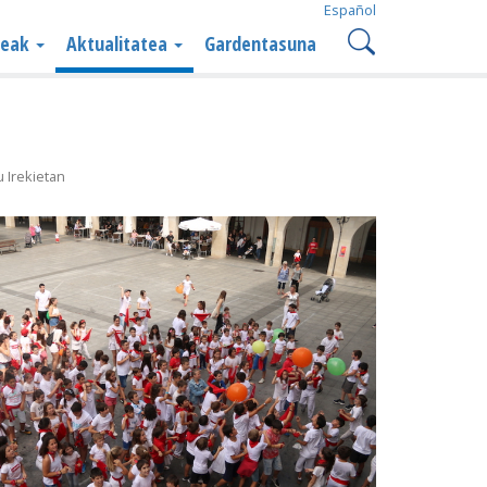
Español
teak
Aktualitatea
Gardentasuna
 Irekietan