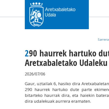
Sarrera
290 haurrek hartuko dute parte
Aretxabaletako Udaleku 
2026/07/06
Gaur, uztailak 6, hasiko dira Aretxabaleta
290 haurrek hartuko dute parte ekimene
bitarteko haurrak dira, eta haiekin bater
dira udalekuak aurrera eramaten.