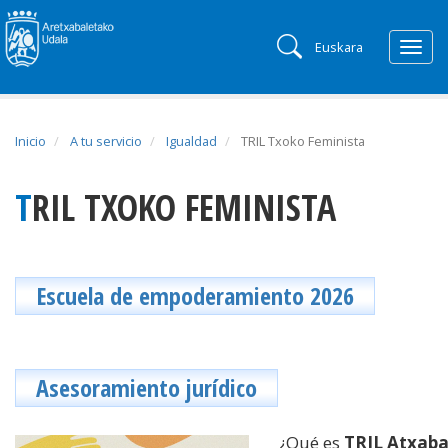
Euskara
Togg
navig
Inicio
A tu servicio
Igualdad
TRIL Txoko Feminista
TRIL TXOKO FEMINISTA
Escuela de empoderamiento 2026
Asesoramiento jurídico
¿Qué es
TRIL Atxaba