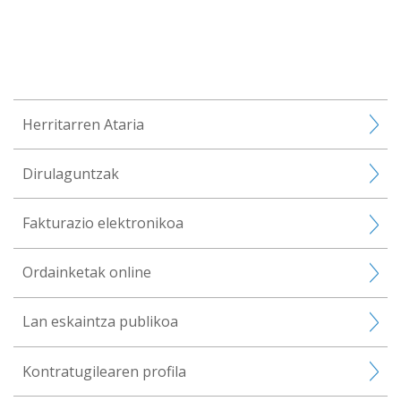
Herritarren Ataria
Dirulaguntzak
Fakturazio elektronikoa
Ordainketak online
Lan eskaintza publikoa
Kontratugilearen profila