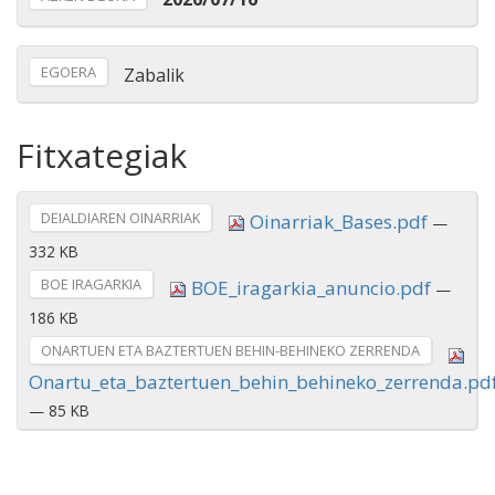
EGOERA
Zabalik
Fitxategiak
DEIALDIAREN OINARRIAK
Oinarriak_Bases.pdf
—
332 KB
BOE IRAGARKIA
BOE_iragarkia_anuncio.pdf
—
186 KB
ONARTUEN ETA BAZTERTUEN BEHIN-BEHINEKO ZERRENDA
Onartu_eta_baztertuen_behin_behineko_zerrenda.pd
— 85 KB