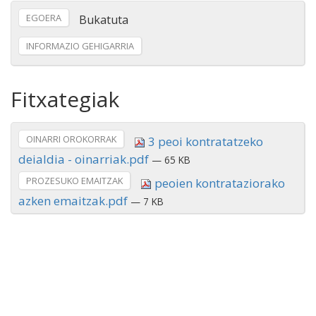
EGOERA
Bukatuta
INFORMAZIO GEHIGARRIA
Fitxategiak
OINARRI OROKORRAK
3 peoi kontratatzeko
deialdia - oinarriak.pdf
— 65 KB
PROZESUKO EMAITZAK
peoien kontrataziorako
azken emaitzak.pdf
— 7 KB