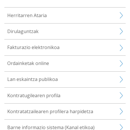
Herritarren Ataria
Dirulaguntzak
Fakturazio elektronikoa
Ordainketak online
Lan eskaintza publikoa
Kontratugilearen profila
Kontratatzailearen profilera harpidetza
Barne informazio sistema (Kanal etikoa)