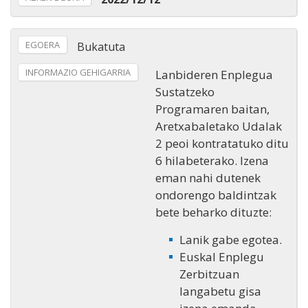
EGOERA
Bukatuta
INFORMAZIO GEHIGARRIA
Lanbideren Enplegua
Sustatzeko
Programaren baitan,
Aretxabaletako Udalak
2 peoi kontratatuko ditu
6 hilabeterako. Izena
eman nahi dutenek
ondorengo baldintzak
bete beharko dituzte:
Lanik gabe egotea.
Euskal Enplegu
Zerbitzuan
langabetu gisa