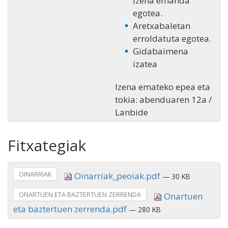
izena emanda
egotea.
Aretxabaletan
erroldatuta egotea.
Gidabaimena
izatea
Izena emateko epea eta
tokia: abenduaren 12a /
Lanbide
Fitxategiak
OINARRIAK
Oinarriak_peoiak.pdf
— 30 KB
ONARTUEN ETA BAZTERTUEN ZERRENDA
Onartuen
eta baztertuen zerrenda.pdf
— 280 KB