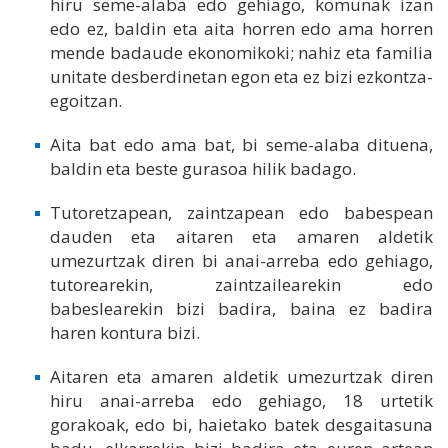
hiru seme-alaba edo gehiago, komunak izan
edo ez, baldin eta aita horren edo ama horren
mende badaude ekonomikoki; nahiz eta familia
unitate desberdinetan egon eta ez bizi ezkontza-
egoitzan.
Aita bat edo ama bat, bi seme-alaba dituena,
baldin eta beste gurasoa hilik badago.
Tutoretzapean, zaintzapean edo babespean
dauden eta aitaren eta amaren aldetik
umezurtzak diren bi anai-arreba edo gehiago,
tutorearekin, zaintzailearekin edo
babeslearekin bizi badira, baina ez badira
haren kontura bizi.
Aitaren eta amaren aldetik umezurtzak diren
hiru anai-arreba edo gehiago, 18 urtetik
gorakoak, edo bi, haietako batek desgaitasuna