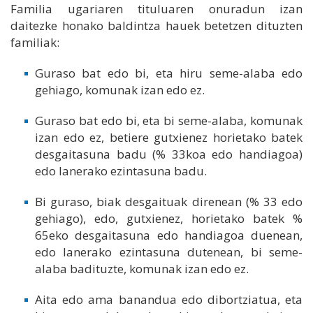
Familia ugariaren tituluaren onuradun izan
daitezke honako baldintza hauek betetzen dituzten
familiak:
Guraso bat edo bi, eta hiru seme-alaba edo
gehiago, komunak izan edo ez.
Guraso bat edo bi, eta bi seme-alaba, komunak
izan edo ez, betiere gutxienez horietako batek
desgaitasuna badu (% 33koa edo handiagoa)
edo lanerako ezintasuna badu.
Bi guraso, biak desgaituak direnean (% 33 edo
gehiago), edo, gutxienez, horietako batek %
65eko desgaitasuna edo handiagoa duenean,
edo lanerako ezintasuna dutenean, bi seme-
alaba badituzte, komunak izan edo ez.
Aita edo ama banandua edo dibortziatua, eta