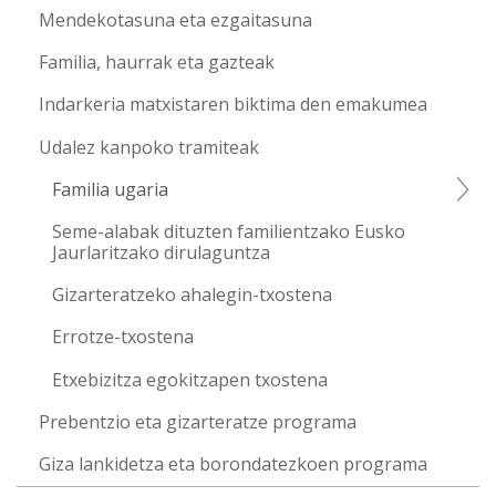
Mendekotasuna eta ezgaitasuna
Familia, haurrak eta gazteak
Indarkeria matxistaren biktima den emakumea
Udalez kanpoko tramiteak
Familia ugaria
Seme-alabak dituzten familientzako Eusko
Jaurlaritzako dirulaguntza
Gizarteratzeko ahalegin-txostena
Errotze-txostena
Etxebizitza egokitzapen txostena
Prebentzio eta gizarteratze programa
Giza lankidetza eta borondatezkoen programa