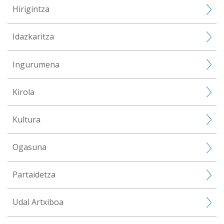
Hirigintza
Idazkaritza
Ingurumena
Kirola
Kultura
Ogasuna
Partaidetza
Udal Artxiboa