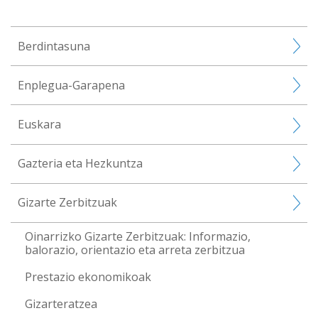
Berdintasuna
Enplegua-Garapena
Euskara
Gazteria eta Hezkuntza
Gizarte Zerbitzuak
Oinarrizko Gizarte Zerbitzuak: Informazio,
balorazio, orientazio eta arreta zerbitzua
Prestazio ekonomikoak
Gizarteratzea