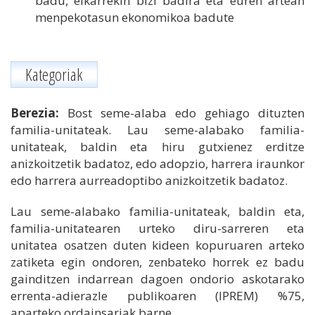
badu, elkarrekin bizi badira eta euren artean
menpekotasun ekonomikoa badute
Kategoriak
Berezia:
Bost seme-alaba edo gehiago dituzten
familia-unitateak. Lau seme-alabako familia-
unitateak, baldin eta hiru gutxienez erditze
anizkoitzetik badatoz, edo adopzio, harrera iraunkor
edo harrera aurreadoptibo anizkoitzetik badatoz.
Lau seme-alabako familia-unitateak, baldin eta,
familia-unitatearen urteko diru-sarreren eta
unitatea osatzen duten kideen kopuruaren arteko
zatiketa egin ondoren, zenbateko horrek ez badu
gainditzen indarrean dagoen ondorio askotarako
errenta-adierazle publikoaren (IPREM) %75,
aparteko ordainsariak barne.