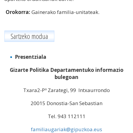
Orokorra:
Gainerako familia-unitateak.
Sartzeko modua
Presentziala
Gizarte Politika Departamentuko informazio
bulegoan
Txara2-Pº Zarategi, 99 Intxaurrondo
20015 Donostia-San Sebastian
Tel. 943 112111
familiaugariak@gipuzkoa.eus