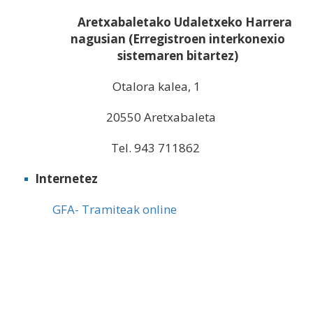
Aretxabaletako Udaletxeko Harrera
nagusian (Erregistroen interkonexio
sistemaren bitartez)
Otalora kalea, 1
20550 Aretxabaleta
Tel. 943 711862
Internetez
GFA- Tramiteak online