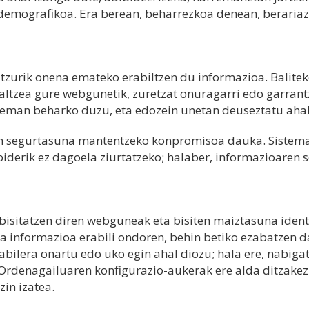
 demografikoa. Era berean, beharrezkoa denean, berariaz
itzurik onena emateko erabiltzen du informazioa. Balit
ltzea gure webgunetik, zuretzat onuragarri edo garrant
emateko; horretarako, berariazko baimena eman beharko duzu, eta edoze
n segurtasuna mantentzeko konpromisoa dauka. Sistemar
derik ez dagoela ziurtatzeko; halaber, informazioaren 
isitatzen diren webguneak eta bisiten maiztasuna identif
eta informazioa erabili ondoren, behin betiko ezabatzen 
abilera onartu edo uko egin ahal diozu; hala ere, nabiga
Ordenagailuaren konfigurazio-aukerak ere alda ditzakez
zin izatea.