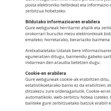
posta elektroniko helbidea) eta informazio
zerbitzua hobetzeko.
Bildutako informazioaren erabilera
Gure webguneak herritarrei ahalik eta zerb
orokorrari buruzko mezu elektronikoak bida
Aretxabaletako Udalak bere informazioare
eguneratzen ditugu, baimendu gabeko sarbi
indarrean den araudia betetzen dugu.
Cookie-en erabilera
Gure webguneak cookie-ak erabiltzen ditu, b
estatistikoetarako baino ez da erabiltzen, 
ditzakezu zure ordenagailutik. Cookie-en er
automatikoki, web-zerbitzu hobea izateko. 
baliteke gure zerbitzuetako batzuk erabili e