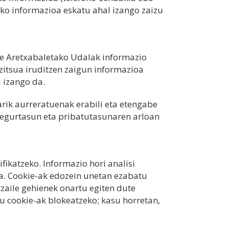
ko informazioa eskatu ahal izango zaizu
eke Aretxabaletako Udalak informazio
zitsua iruditzen zaigun informazioa
in un‏etan deuseztatu ahal izango da.
ik aurreratuenak erabili eta etengabe
segurtasun eta pribatutasunaren arloan
ikatzeko. Informazio hori analisi
da. Cookie-ak edozein unetan ezabatu
tzaile gehienek onartu egiten dute
u cookie-ak blokeatzeko; kasu horretan,