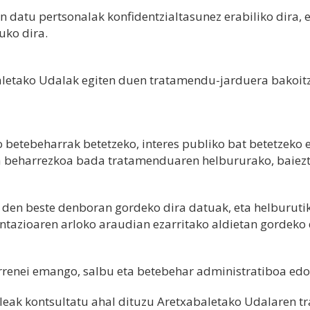
n datu pertsonalak konfidentzialtasunez erabiliko dira,
uko dira.
etako Udalak egiten duen tratamendu-jarduera bakoitza
 betebeharrak betetzeko, interes publiko bat betetzek
a beharrezkoa bada tratamenduaren helbururako, baiezt
 den beste denboran gordeko dira datuak, eta helburuti
entazioaren arloko araudian ezarritako aldietan gordeko 
arrenei emango, salbu eta betebehar administratiboa ed
eak kontsultatu ahal dituzu Aretxabaletako Udalaren t