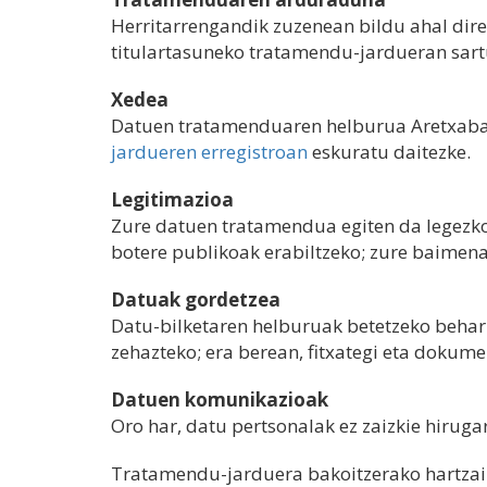
Herritarrengandik zuzenean bildu ahal dire
titulartasuneko tratamendu-jardueran sart
Xedea
Datuen tratamenduaren helburua Aretxabal
jardueren erregistroan
eskuratu daitezke.
Legitimazioa
Zure datuen tratamendua egiten da legezko
botere publikoak erabiltzeko; zure baimen
Datuak gordetzea
Datu-bilketaren helburuak betetzeko behar
zehazteko; era berean, fitxategi eta dokum
Datuen komunikazioak
Oro har, datu pertsonalak ez zaizkie hirug
Tratamendu-jarduera bakoitzerako hartzail