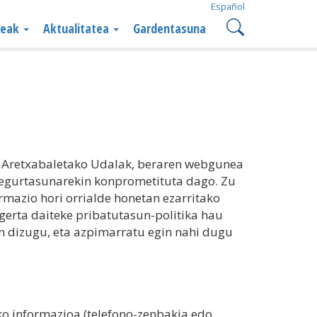
Español
teak
Aktualitatea
Gardentasuna
en Aretxabaletako Udalak, beraren webgunea
 segurtasunarekin konprometituta dago. Zu
rmazio hori orrialde honetan ezarritako
gerta daiteke pribatutasun-politika hau
en dizugu, eta azpimarratu egin nahi dugu
ko informazioa (telefono-zenbakia edo