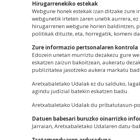
Hirugarrenekiko estekak
Webgune honek estekak izan ditzake zure int
webgunetik irteten zaren unetik aurrera, e
hirugarrenen webgune horien baldintzen, 
politikak dituzte, eta, horregatik, komeni 
Zure informazio pertsonalaren kontrola
Edozein unetan murriztu dezakezu gure web
eskatzen zaizun bakoitzean, aukeratu dezak
publizitatea jasotzeko aukera markatu bad
Aretxabaletako Udalak ez du salduko, laga
agindu judizial batekin eskatzen badu.
Aretxabaletako Udalak du pribatutasun-pol
Datuen babesari buruzko oinarrizko inf
Jarraian, Aretxabaletako Udalaren datu-ba
Tratamenduaren arduraduna