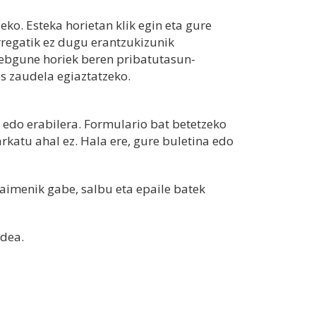
ko. Esteka horietan klik egin eta gure
rregatik ez dugu erantzukizunik
ebgune horiek beren pribatutasun-
os zaudela egiaztatzeko.
edo erabilera. Formulario bat betetzeko
katu ahal ez. Hala ere, gure buletina edo
aimenik gabe, salbu eta epaile batek
idea.