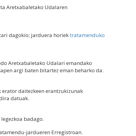
 eta Aretxabaletako Udalaren
ri dagokio; jarduera horiek
tratamenduko
o edo Aretxabaletako Udalari emandako
apen argi baten bitartez eman beharko da.
k erator daitezkeen erantzukizunak
dira datuak.
o legezkoa badago.
ratamendu-jardueren Erregistroan.