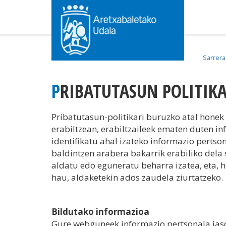
Sarrera
PRIBATUTASUN POLITIK
Pribatutasun-politikari buruzko atal hone
erabiltzean, erabiltzaileek ematen duten i
identifikatu ahal izateko informazio perts
baldintzen arabera bakarrik erabiliko dela
aldatu edo eguneratu beharra izatea, eta, 
hau, aldaketekin ados zaudela ziurtatzeko.
Bildutako informazioa
Gure webguneek informazio pertsonala jaso 