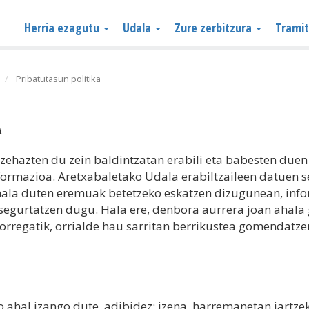
Herria ezagutu
Udala
Zure zerbitzura
Trami
Pribatutasun politika
A
k zehazten du zein baldintzatan erabili eta babesten du
nformazioa. Aretxabaletako Udala erabiltzaileen datuen
onala duten eremuak betetzeko eskatzen dizugunean, info
 segurtatzen dugu. Hala ere, denbora aurrera joan ahala 
horregatik, orrialde hau sarritan berrikustea gomendatz
ahal izango dute, adibidez: izena, harremanetan jartze