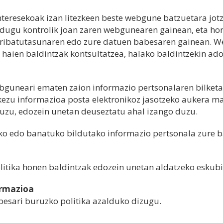
eresekoak izan litezkeen beste webgune batzuetara jotze
z dugu kontrolik joan zaren webgunearen gainean, eta ho
pribatutasunaren edo zure datuen babesaren gainean. W
da haien baldintzak kontsultatzea, halako baldintzekin ad
guneari ematen zaion informazio pertsonalaren bilketa 
ezu informazioa posta elektronikoz jasotzeko aukera mar
uzu, edozein unetan deuseztatu ahal izango duzu.
ko edo banatuko bildutako informazio pertsonala zure b
itika honen baldintzak edozein unetan aldatzeko eskub
ormazioa
besari buruzko politika azalduko dizugu.