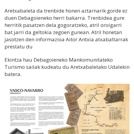
Aretxabaleta da trenbide honen aztarnarik gorde ez
duen Debagoieneko herri bakarra. Trenbidea gure
herritik pasatzen dela gogoratzeko, atril oroigarri
bat jarri da geltokia zegoen gunean. Atril honetan
jasotzen den informazioa Aitor Antxia atxabaltarrak
prestatu du
Ekintza hau Debagoieneko Mankomunitateko
Turismo sailak kudeatu du Aretxabaletako Udalekin
batera.