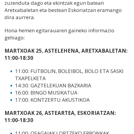
zuzenduta dago eta ekintzak egun batean
Aretxabaletan eta bestean Eskoriatzan eramango
dira aurrera.
Hona hemen egitarauaren gaineko informazio
gehiago:
MARTXOAK 25, ASTELEHENA, ARETXABALETAN:
11:00-18:30
11:00: FUTBOLIN, BOLEIBOL, BOLO ETA SASKI
TXAPELKETA
14:30: GAZTELEKUAN BAZKARIA
16:00: BINGO MUSIKATUA
17:00: KONTZERTU AKUSTIKOA
MARTXOAK 26, ASTEARTEA, ESKORIATZAN:
11:00-18:30
11:00: OSAGAIAK LORTZEKO ERRONKAK