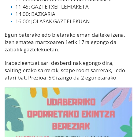
11:45: GAZTETXEF LEHIAKETA
14:00: BAZKARIA
16:00: JOLASAK GAZTELEKUAN
Egun baterako edo bietarako eman daiteke izena.
Izen ematea martxoaren 1etik 17ra egongo da
zabalik gaztelekuetan.
Irabazleentzat sari desberdinak egongo dira,
salting-erako sarrerak, scape room sarrerak, edo
afari bat. Prezioa: 5€ izango da 2 egunetarako.