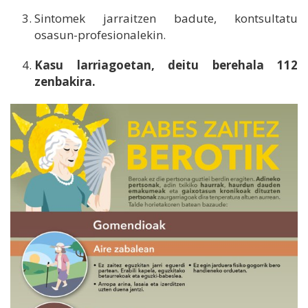
Sintomek jarraitzen badute, kontsultatu
osasun-profesionalekin.
Kasu larriagoetan, deitu berehala 112
zenbakira.