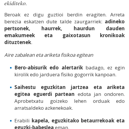
ekiditeko.
Beroak ez digu guztioi berdin eragiten. Arreta
berezia eskatzen dute talde zaurgarriek:
adineko
pertsonek, haurrek, haurdun dauden
emakumeek eta gaixotasun kronikoak
dituztenek
.
Aire zabalean eta ariketa fisikoa egitean
Bero-abisurik edo alertarik
badago, ez egin
kirolik edo jarduera fisiko gogorrik kanpoan.
Saihestu eguzkitan jartzea eta ariketa
egitea eguerdi partean
edota jan ondoren.
Aprobetxatu goizeko lehen orduak edo
arratsaldeko azkenekoak.
Erabili
kapela, eguzkitako betaurrekoak eta
eguzki-babeslea
eman.