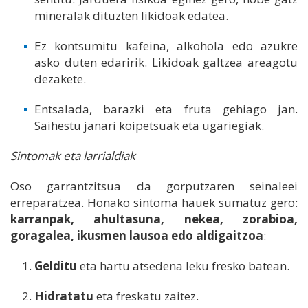
mineralak dituzten likidoak edatea.
Ez kontsumitu kafeina, alkohola edo azukre
asko duten edaririk. Likidoak galtzea areagotu
dezakete.
Entsalada, barazki eta fruta gehiago jan.
Saihestu janari koipetsuak eta ugariegiak.
Sintomak eta larrialdiak
Oso garrantzitsua da gorputzaren seinaleei
erreparatzea. Honako sintoma hauek sumatuz gero:
karranpak, ahultasuna, nekea, zorabioa,
goragalea, ikusmen lausoa edo aldigaitzoa
:
Gelditu
eta hartu atsedena leku fresko batean.
Hidratatu
eta freskatu zaitez.