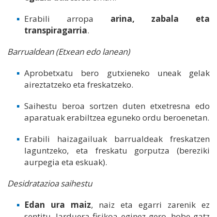
Erabili arropa
arina, zabala eta
transpiragarria
.
Barrualdean (Etxean edo lanean)
Aprobetxatu bero gutxieneko uneak gelak
aireztatzeko eta freskatzeko.
Saihestu beroa sortzen duten etxetresna edo
aparatuak erabiltzea eguneko ordu beroenetan.
Erabili haizagailuak barrualdeak freskatzen
laguntzeko, eta freskatu gorputza (bereziki
aurpegia eta eskuak).
Desidratazioa saihestu
Edan ura maiz
, naiz eta egarri zarenik ez
sentitu. Jarduera fisikoa eginez gero, hobe gatz