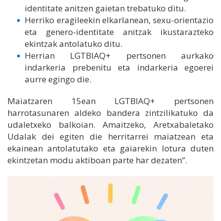
identitate anitzen gaietan trebatuko ditu.
Herriko eragileekin elkarlanean, sexu-orientazio
eta genero-identitate anitzak ikustarazteko
ekintzak antolatuko ditu.
Herrian LGTBIAQ+ pertsonen aurkako
indarkeria prebenitu eta indarkeria egoerei
aurre egingo die.
Maiatzaren 15ean LGTBIAQ+ pertsonen
harrotasunaren aldeko bandera zintzilikatuko da
udaletxeko balkoian. Amaitzeko, Aretxabaletako
Udalak dei egiten die herritarrei maiatzean eta
ekainean antolatutako eta gaiarekin lotura duten
ekintzetan modu aktiboan parte har dezaten”.