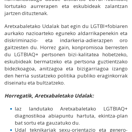
lortutako aurrerapen eta eskubideak zalantzan
jartzen dituztenak.
Aretxabaletako Udalak bat egin du LGTBI+fobiaren
aurkako nazioarteko eguneko aldarrikapenekin eta
diskriminazio- eta indarkeria-adierazpen oro
gaitzesten du. Horrez gain, konpromisoa berresten
du LGTBIAQ+ pertsonen bizi-kalitatea hobetzeko,
eskubideak bermatzeko eta pertsona guztientzako
bidezkoagoa, anitzagoa eta bizigarriagoa izango
den herria sustatzeko politika publiko eraginkorrak
diseinatu eta bultzatzeko.
Horregatik, Aretxabaletako Udalak:
Iaz landutako Aretxabaletako LGTBIAQ+
diagnostikoa abiapuntu hartuta, ekintza-plan
bat sortu eta gauzatuko du.
Udal teknikariak sexu-orientazio eta genero-