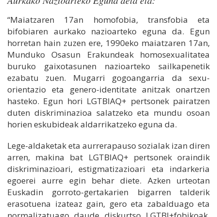
Aurkako Nazioarteko Eguna dela eta:
“Maiatzaren 17an homofobia, transfobia eta
bifobiaren aurkako nazioarteko eguna da. Egun
horretan hain zuzen ere, 1990eko maiatzaren 17an,
Munduko Osasun Erakundeak homosexualitatea
buruko gaixotasunen nazioarteko sailkapenetik
ezabatu zuen. Mugarri gogoangarria da sexu-
orientazio eta genero-identitate anitzak onartzen
hasteko. Egun hori LGTBIAQ+ pertsonek pairatzen
duten diskriminazioa salatzeko eta mundu osoan
horien eskubideak aldarrikatzeko eguna da.
Lege-aldaketak eta aurrerapauso sozialak izan diren
arren, makina bat LGTBIAQ+ pertsonek oraindik
diskriminazioari, estigmatizazioari eta indarkeria
egoerei aurre egin behar diete. Azken urteotan
Euskadin gorroto-gertakarien bigarren talderik
erasotuena izateaz gain, gero eta zabalduago eta
normalizatuago daude diskurtso LGTBI+fobikoak,