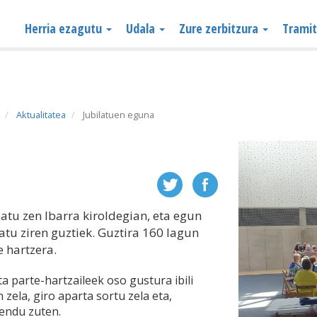
Herria ezagutu
Udala
Zure zerbitzura
Trami
Aktualitatea
Jubilatuen eguna
tu zen Ibarra kiroldegian, eta egun
tu ziren guztiek. Guztira 160 lagun
 hartzera.
a parte-hartzaileek oso gustura ibili
 zela, giro aparta sortu zela eta,
endu zuten.