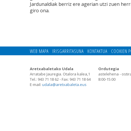
Jardunaldiak berriz ere agerian utzi zuen herr
giro ona.
WEB MAPA
IRISGARRITASUNA
KONTAKTUA
COOKIEN P
Aretxabaletako Udala
Ordutegia
Arratabe Jauregia. Otalora kalea,1
astelehena - ostir
Tel.: 943 71 18 62 - Fax: 943 71 18 64
8:00-15:00
E-mail:
udala@aretxabaleta.eus