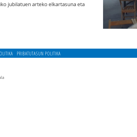
iko jubilatuen arteko elkartasuna eta
OLITIKA
PRIBATUTASUN POLITIKA
ala