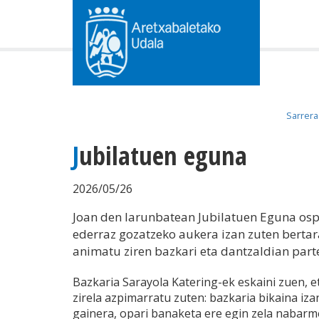
Sarrera
Jubilatuen eguna
2026/05/26
Joan den larunbatean Jubilatuen Eguna ospa
ederraz gozatzeko aukera izan zuten bertara
animatu ziren bazkari eta dantzaldian parte
Bazkaria Sarayola Katering-ek eskaini zuen, et
zirela azpimarratu zuten: bazkaria bikaina izan
gainera, opari banaketa ere egin zela nabarm