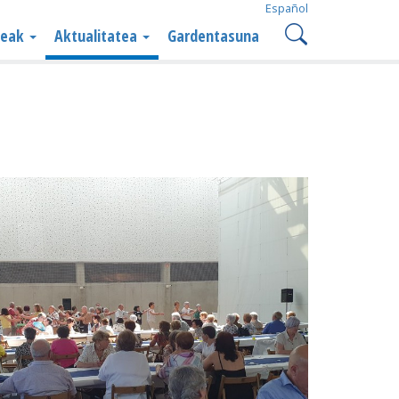
Español
teak
Aktualitatea
Gardentasuna