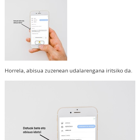
Horrela, abisua zuzenean udalarengana iritsiko da.