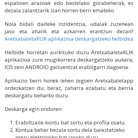
espaloien arazoak edo bestelako gorabeherak, ez
dezala zalantzarik izan horren berri emateko.
Nola bidali daiteke inzidentzia, udalak zuzenean
jaso eta ahalik eta azkarren erantzun dezan?
AretxabaletaKLIK aplikazioa deskargatzeko helbidea
Helbide horretan aurkituko duzu AretxabaletaKLIK
aplikazioa zure mugikorrera deskargatzeko aukera,
IOS zein ANDROID gailuentzat erabilgarri dagoena.
Aplikazio berri honek lehen zegoen Aretxabaletapp
ordezkatzen du; beraz, zaharra ezabatu eta berria
deskargatu beharko duzu.
Deskarga egin ondoren:
Erabiltzaile-kontu bat sortu eta profila osatu.
Kontua behar bezala sortu dela baieztatzeko
mezu elektroniko bat jasoko duzu.