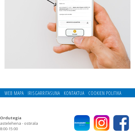
WEB MAPA
IRISGARRITASUNA
KONTAKTUA
COOKIEN POLITIKA
PRIBATUTASUN POLITIKA
Ordutegia
astelehena - ostirala
8:00-15:00