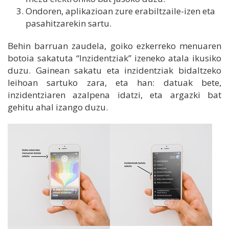
Ondoren, aplikazioan zure erabiltzaile-izen eta
pasahitzarekin sartu.
Behin barruan zaudela, goiko ezkerreko menuaren
botoia sakatuta “Inzidentziak” izeneko atala ikusiko
duzu. Gainean sakatu eta inzidentziak bidaltzeko
leihoan sartuko zara, eta han: datuak bete,
inzidentziaren azalpena idatzi, eta argazki bat
gehitu ahal izango duzu.