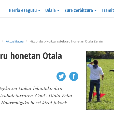
Herria ezagutu
Udala
Zure zerbitzura
Trami
Aktualitatea
Hitzordu bikoitza asteburu honetan Otala Zelain
tzeko sei txakur lehiatuko dira
txabaletarraren 'Cool'. Otala Zelai
 Haurrentzako herri kirol jokoek