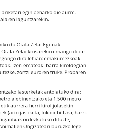
 ariketari egin beharko die aurre.
dalaren laguntzarekin.
niko du Otala Zelai Egunak.
 Otala Zelai krosarekin emango diote
a egongo dira lehian: emakumezkoak
toak. Izen-emateak Ibarra kiroldegian
tezke, zortzi euroren truke. Probaren
entzako lasterketak antolatuko dira:
etro alebinentzako eta 1.500 metro
etik aurrera herri kirol jolasekin
k (arto jasoketa, lokotx biltzea, harri-
bigantxak ordezkatuko dituzte,
 Animalien Ongizateari buruzko lege