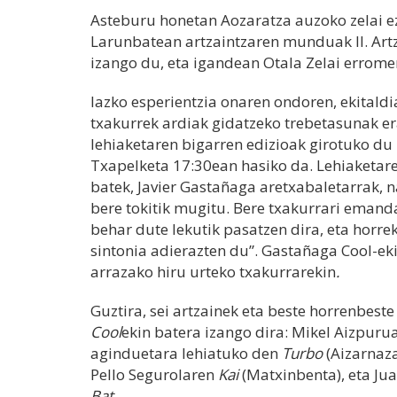
Asteburu honetan Aozaratza auzoko zelai ez
Larunbatean artzaintzaren munduak II. Art
izango du, eta igandean Otala Zelai errome
Iazko esperientzia onaren ondoren, ekitaldia
txakurrek ardiak gidatzeko trebetasunak er
lehiaketaren bigarren edizioak girotuko du
Txapelketa 17:30ean hasiko da. Lehiaketare
batek, Javier Gastañaga aretxabaletarrak, 
bere tokitik mugitu. Bere txakurrari emanda
behar dute lekutik pasatzen dira, eta horre
sintonia adierazten du”. Gastañaga Cool-eki
arrazako hiru urteko txakurrarekin
.
Guztira, sei artzainek eta beste horrenbest
Cool
ekin batera izango dira: Mikel Aizpur
aginduetara lehiatuko den
Turbo
(Aizarnaza
Pello Segurolaren
Kai
(Matxinbenta), eta Ju
Bat.