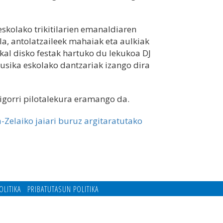
skolako trikitilarien emanaldiaren
la, antolatzaileek mahaiak eta aulkiak
uskal disko festak hartuko du lekukoa DJ
 musika eskolako dantzariak izango dira
rigorri pilotalekura eramango da.
Zelaiko jaiari buruz argitaratutako
OLITIKA
PRIBATUTASUN POLITIKA