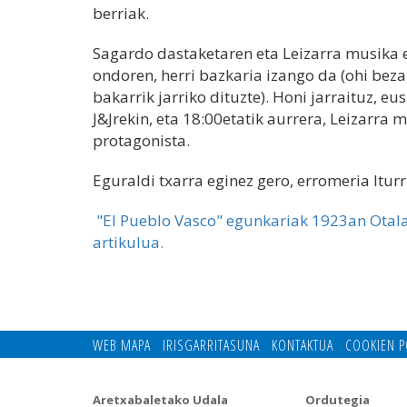
berriak.
Sagardo dastaketaren eta Leizarra musika e
ondoren, herri bazkaria izango da (ohi beza
bakarrik jarriko dituzte). Honi jarraituz, e
J&Jrekin, eta 18:00etatik aurrera, Leizarra
protagonista.
Eguraldi txarra eginez gero, erromeria Itur
"El Pueblo Vasco" egunkariak 1923an Otala-
artikulua.
WEB MAPA
IRISGARRITASUNA
KONTAKTUA
COOKIEN P
Aretxabaletako Udala
Ordutegia