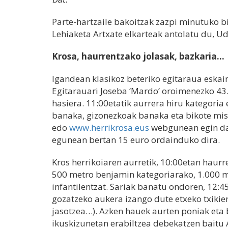
Parte-hartzaile bakoitzak zazpi minutuko bi
Lehiaketa Artxate elkarteak antolatu du, U
Krosa, haurrentzako jolasak, bazkaria…
Igandean klasikoz beteriko egitaraua eskai
Egitarauari Joseba ‘Mardo’ oroimenezko 43.
hasiera. 11:00etatik aurrera hiru kategori
banaka, gizonezkoak banaka eta bikote mis
edo
www.herrikrosa.eus
webgunean egin dai
egunean bertan 15 euro ordainduko dira.
Kros herrikoiaren aurretik, 10:00etan haurr
500 metro benjamin kategoriarako, 1.000 m
infantilentzat. Sariak banatu ondoren, 12:45
gozatzeko aukera izango dute etxeko txikiene
jasotzea…). Azken hauek aurten poniak eta 
ikuskizunetan erabiltzea debekatzen baitu