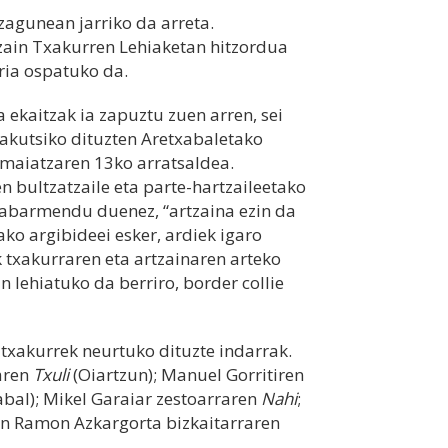
agunean jarriko da arreta.
zain Txakurren Lehiaketan hitzordua
ria ospatuko da.
 ekaitzak ia zapuztu zuen arren, sei
akutsiko dituzten Aretxabaletako
 maiatzaren 13ko arratsaldea.
n bultzatzaile eta parte-hartzaileetako
nabarmendu duenez, “artzaina ezin da
ko argibideei esker, ardiek igaro
k txakurraren eta artzainaren arteko
n lehiatuko da berriro, border collie
e txakurrek neurtuko dituzte indarrak.
uaren
Txuli
(Oiartzun); Manuel Gorritiren
bal); Mikel Garaiar zestoarraren
Nahi
;
an Ramon Azkargorta bizkaitarraren