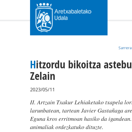
Sarrera
Hitzordu bikoitza asteburu honetan Otala
Zelain
2023/05/11
II. Artzain Txakur Lehiaketako txapela lor
larunbatean, tartean Javier Gastañaga are
Eguna kros erritmoan hasiko da igandean.
animaliak ordezkatuko dituzte.