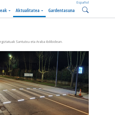
Español
teak
Aktualitatea
Gardentasuna
giztatuak Santutxu eta Araba ibilibidean.