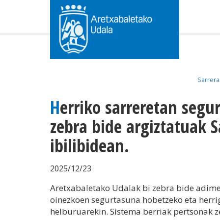
Sarrera
Herriko sarreretan segurtasun handiagoa:
zebra bide argiztatuak 
ibilibidean.
2025/12/23
Aretxabaletako Udalak bi zebra bide adimen
oinezkoen segurtasuna hobetzeko eta herrig
helburuarekin. Sistema berriak pertsonak z