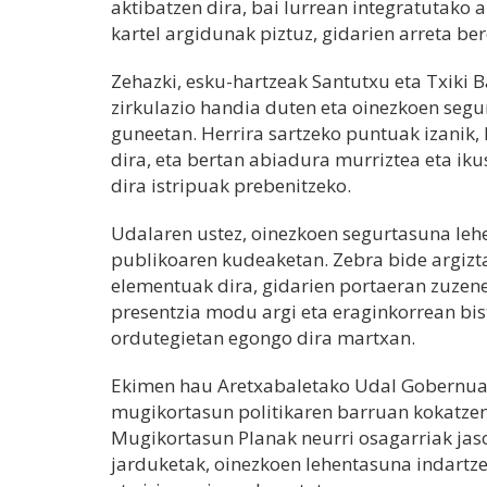
aktibatzen dira, bai lurrean integratutako 
kartel argidunak piztuz, gidarien arreta ber
Zehazki, esku-hartzeak Santutxu eta Txiki B
zirkulazio handia duten eta oinezkoen se
guneetan. Herrira sartzeko puntuak izanik, 
dira, eta bertan abiadura murriztea eta ik
dira istripuak prebenitzeko.
Udalaren ustez, oinezkoen segurtasuna leh
publikoaren kudeaketan. Zebra bide argizt
elementuak dira, gidarien portaeran zuzen
presentzia modu argi eta eraginkorrean bi
ordutegietan egongo dira martxan.
Ekimen hau Aretxabaletako Udal Gobernua 
mugikortasun politikaren barruan kokatzen 
Mugikortasun Planak neurri osagarriak jasok
jarduketak, oinezkoen lehentasuna indartz