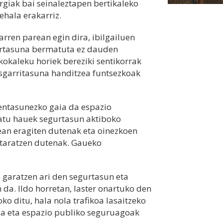
argiak bai seinaleztapen bertikaleko
ehala erakarriz.
arren parean egin dira, ibilgailuen
gurtasuna bermatuta ez dauden
kokaleku horiek bereziki sentikorrak
usgarritasuna handitzea funtsezkoak
entasunezko gaia da espazio
atu hauek segurtasun aktiboko
ean eragiten dutenak eta oinezkoen
staratzen dutenak. Gaueko
garatzen ari den segurtasun eta
da. Ildo horretan, laster onartuko den
o ditu, hala nola trafikoa lasaitzeko
ea eta espazio publiko seguruagoak