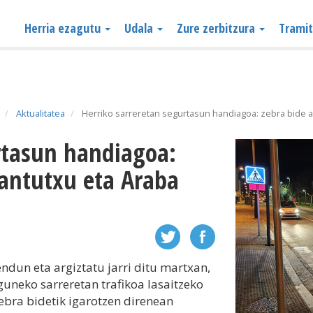
Herria ezagutu
Udala
Zure zerbitzura
Trami
Aktualitatea
Herriko sarreretan segurtasun handiagoa: zebra bide ar
Santutxu eta Araba
dun eta argiztatu jarri ditu martxan,
uneko sarreretan trafikoa lasaitzeko
ebra bidetik igarotzen direnean