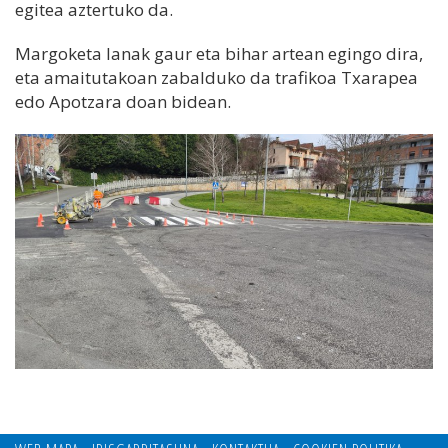
egitea aztertuko da.
Margoketa lanak gaur eta bihar artean egingo dira,
eta amaitutakoan zabalduko da trafikoa Txarapea
edo Apotzara doan bidean.