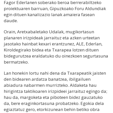
Fagor Ederlanen soberako beroa berrerabiltzeko
proiektuaren barruan, Gipuzkoako Foru Aldundiak
egin dituen kanalizazio lanak amaiera fasean
daude.
Orain, Aretxabaletako Udalak, mugikortasun
planaren irizpideak jarraituz eta azken urteetan
jasotako hainbat kexari erantzunez, ALE, Ederlan,
Kiroldegirako bidea eta Txarapea lotzen dituen
bidegurutzea eraldatuko du oinezkoen segurtasuna
bermatzeko.
Lan honekin lortu nahi dena da Txarapeatik jaisten
den bidearen ardatza banatzea, ibilgailuen
abiadura nabarmen murrizteko. Aldaketa hau
hirigintza taktikoaren irizpideei jarraituz egingo da;
hau da, margoketa eta piboteen bidez gauzatuko
da, bere eraginkortasuna probatzeko. Egokia dela
egiaztatuz gero, etorkizunean behin betiko obra