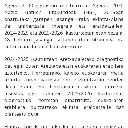
Agenda2030 egitasmoaren barruan. Agenda 2030
Nazio Batuen Erakundeak (NBE) 2015ean
onartutako garapen jasangarrirako ekintza-plana
da: unibertsala, integrala eta eraldatzailea.
2024/2025 eta 2025/2026 ikasturteetan esan bezala,
18. helburu jasangarria landu dute hizkuntza eta
kultura aniztasuna, hain zuzen ere.
2024/2025 ikasturtean Aretxabaletako diagnostiko
bat egin zuten Aretxabaletan euskararen erabilera
aztertzeko. Horretarako, kaleko euskararen maila
aztertu zuten; kartelak zein hizkuntzatan zeuden
ikusi zuten eta herritarrei euskarari buruzko
inkestak egin zizkieten. 2025/2026 ikasturtean,
diagnostiko horretan oinarrituta, euskararen
erabilera bultzatzeko ekintza eraldatzaile bat
planteatu dute.
Ekintza komiki moduko kartel batzuen banaketan