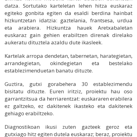
datza. Sortutako karteletan lehen hitza euskaraz
egiteko gonbita egiten da esaldi berdina hainbat
hizkuntzetan idatzia: gaztelania, frantsesa, urdua
eta arabiera. Hizkuntza hauek Aretxabaletan
euskaraz gain gehien erabiltzen direnak direlako
aukeratu dituztela azaldu dute ikasleek.
Kartelak arropa dendetan, tabernetan, harategietan,
arrandegietan, okindegietan eta bestelako
establezimenduetan banatu dituzte.
Guztira, gutxi gorabehera 30 establezimendu
bisitatu dituzte. Euren iritziz, proiektu hau oso
garrantzitsua da herriarentzat: euskararen erabilera
ez galtzeko, ez dakitenek ikasteko eta dakitenek
gehiago erabiltzeko.
Diagnostikoan ikusi zuten gazteek geroz eta
gutxiago hitz egiten dutela euskaraz; beraz, proiektu