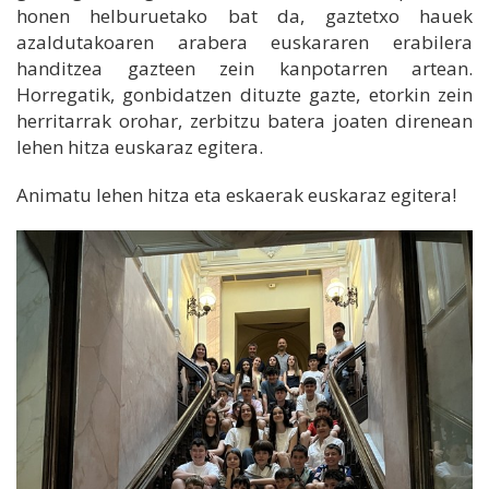
honen helburuetako bat da, gaztetxo hauek
azaldutakoaren arabera euskararen erabilera
handitzea gazteen zein kanpotarren artean.
Horregatik, gonbidatzen dituzte gazte, etorkin zein
herritarrak orohar, zerbitzu batera joaten direnean
lehen hitza euskaraz egitera.
Animatu lehen hitza eta eskaerak euskaraz egitera!