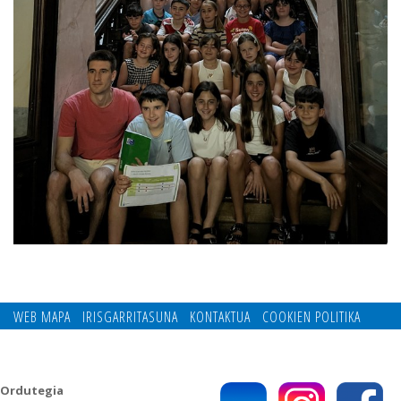
WEB MAPA
IRISGARRITASUNA
KONTAKTUA
COOKIEN POLITIKA
PRIBATUTASUN POLITIKA
Ordutegia