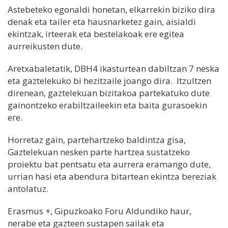
Astebeteko egonaldi honetan, elkarrekin biziko dira
denak eta tailer eta hausnarketez gain, aisialdi
ekintzak, irteerak eta bestelakoak ere egitea
aurreikusten dute.
Aretxabaletatik, DBH4 ikasturtean dabiltzan 7 neska
eta gaztelekuko bi hezitzaile joango dira. Itzultzen
direnean, gaztelekuan bizitakoa partekatuko dute
gainontzeko erabiltzaileekin eta baita gurasoekin
ere.
Horretaz gain, partehartzeko baldintza gisa,
Gaztelekuan nesken parte hartzea sustatzeko
proiektu bat pentsatu eta aurrera eramango dute,
urrian hasi eta abendura bitartean ekintza bereziak
antolatuz.
Erasmus +, Gipuzkoako Foru Aldundiko haur,
nerabe eta gazteen sustapen sailak eta