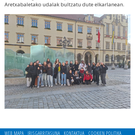
Aretxabaletako udalak bultzatu dute elkarlanean.
WEB MAPA
IRISGARRITASUNA
KONTAKTUA
COOKIEN POLITIKA