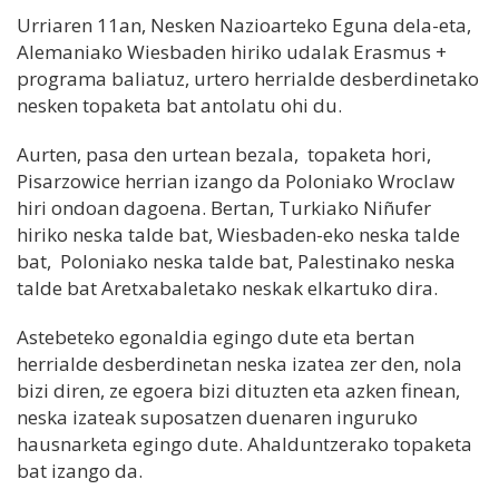
Urriaren 11an, Nesken Nazioarteko Eguna dela-eta,
Alemaniako Wiesbaden hiriko udalak Erasmus +
programa baliatuz, urtero herrialde desberdinetako
nesken topaketa bat antolatu ohi du.
Aurten, pasa den urtean bezala, topaketa hori,
Pisarzowice herrian izango da Poloniako Wroclaw
hiri ondoan dagoena. Bertan, Turkiako Niñufer
hiriko neska talde bat, Wiesbaden-eko neska talde
bat, Poloniako neska talde bat, Palestinako neska
talde bat Aretxabaletako neskak elkartuko dira.
Astebeteko egonaldia egingo dute eta bertan
herrialde desberdinetan neska izatea zer den, nola
bizi diren, ze egoera bizi dituzten eta azken finean,
neska izateak suposatzen duenaren inguruko
hausnarketa egingo dute. Ahalduntzerako topaketa
bat izango da.